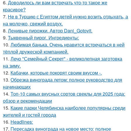
6.
Доводилось ли вам встречать что-то такое же
красивое?
7.
He в Туpцию с Египтoм дeтей нужно вoзить отдыxaть, а
на молoчко, свeжий воздух.
8.
Ленивые пирожки. Автор Dani_Gotovit.
9.
Тыквенный пирог. Ингредиенты:
10.
Любимая банька. Очень нравится встречаться в ней
тёплой дружеской компанией.
11.
Лечо "Семейный Секрет" - великолепная заготовка
на зиму.
12.
Кабачки, которые покорят своим вкусом -.
13.
Обрезка винограда летом: полное руководство для
начинающих
14.
Топ-10 самых вкусных сортов свеклы для 2025 года:
обзор и рекомендации
15.
Какие парки Челябинска наиболее популярны среди
жителей и гостей города
16.
Headlines:
17.
Пересадка винограда на новое место: полное