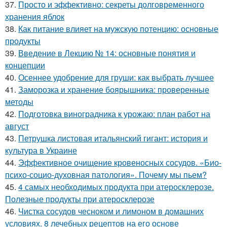
37.
Просто и эффективно: секреты долговременного
хранения яблок
38.
Как питание влияет на мужскую потенцию: основные
продукты
39.
Введение в Лекцию № 14: основные понятия и
концепции
40.
Осеннее удобрение для груши: как выбрать лучшее
41.
Заморозка и хранение боярышника: проверенные
методы
42.
Подготовка виноградника к урожаю: план работ на
август
43.
Петрушка листовая итальянский гигант: история и
культура в Украине
44.
Эффективное очищение кровеносных сосудов. «Био-
психо-социо-духовная патология». Почему мы пьем?
45.
4 самых необходимых продукта при атеросклерозе.
Полезные продукты при атеросклерозе
46.
Чистка сосудов чесноком и лимоном в домашних
условиях. 8 лечебных рецептов на его основе