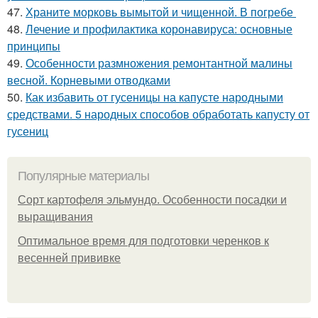
47.
Храните морковь вымытой и чищенной. В погребе
48.
Лечение и профилактика коронавируса: основные
принципы
49.
Особенности размножения ремонтантной малины
весной. Корневыми отводками
50.
Как избавить от гусеницы на капусте народными
средствами. 5 народных способов обработать капусту от
гусениц
Популярные материалы
Сорт картофеля эльмундо. Особенности посадки и
выращивания
Оптимальное время для подготовки черенков к
весенней прививке