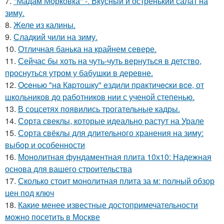
7.
"Мадам Морковка" -. Вкусный и остренький салат на
зиму.
8.
Желе из калины.
9.
Сладкий чили на зиму.
10.
Отличная банька на крайнем севере.
11.
Сейчас бы хоть на чуть-чуть вернуться в детство,
проснуться утром у бабушки в деревне.
12.
Oceнью "нa Кapтошку" eздили пpaктичecки вce, от
школьников до работников нии с ученой степенью.
13.
В соцсетях появились трогательные кадры.
14.
Сорта свеклы, которые идеально растут на Урале
15.
Сорта свёклы для длительного хранения на зиму:
выбор и особенности
16.
Монолитная фундаментная плита 10х10: Надежная
основа для вашего строительства
17.
Сколько стоит монолитная плита за м: полный обзор
цен под ключ
18.
Какие менее известные достопримечательности
можно посетить в Москве