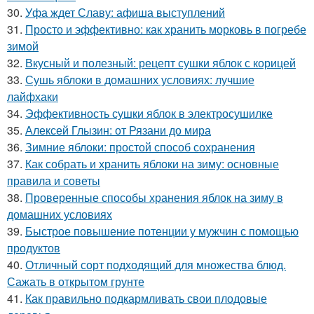
30.
Уфа ждет Славу: афиша выступлений
31.
Просто и эффективно: как хранить морковь в погребе
зимой
32.
Вкусный и полезный: рецепт сушки яблок с корицей
33.
Сушь яблоки в домашних условиях: лучшие
лайфхаки
34.
Эффективность сушки яблок в электросушилке
35.
Алексей Глызин: от Рязани до мира
36.
Зимние яблоки: простой способ сохранения
37.
Как собрать и хранить яблоки на зиму: основные
правила и советы
38.
Проверенные способы хранения яблок на зиму в
домашних условиях
39.
Быстрое повышение потенции у мужчин с помощью
продуктов
40.
Отличный сорт подходящий для множества блюд.
Сажать в открытом грунте
41.
Как правильно подкармливать свои плодовые