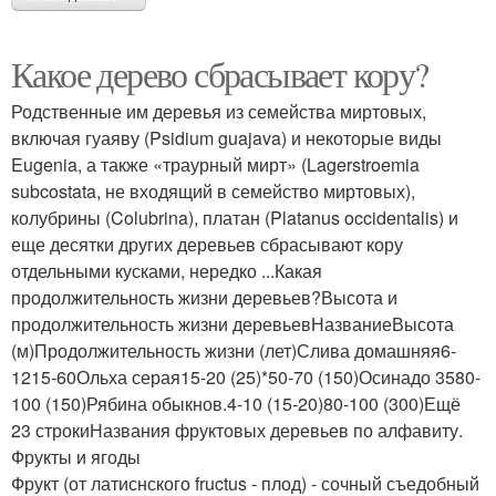
Какое дерево сбрасывает кору?
Родственные им деревья из семейства миртовых,
включая гуаяву (Psidium guajava) и некоторые виды
Eugenia, а также «траурный мирт» (Lagerstroemia
subcostata, не входящий в семейство миртовых),
колубрины (Colubrina), платан (Platanus occidentalis) и
еще десятки других деревьев сбрасывают кору
отдельными кусками, нередко ...Какая
продолжительность жизни деревьев?Высота и
продолжительность жизни деревьевНазваниеВысота
(м)Продолжительность жизни (лет)Слива домашняя6-
1215-60Ольха серая15-20 (25)*50-70 (150)Осинадо 3580-
100 (150)Рябина обыкнов.4-10 (15-20)80-100 (300)Ещё
23 строкиНазвания фруктовых деревьев по алфавиту.
Фрукты и ягоды
Фрукт (от латиснского fructus - плод) - сочный съедобный