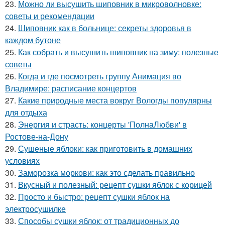
23.
Можно ли высушить шиповник в микроволновке:
советы и рекомендации
24.
Шиповник как в больнице: секреты здоровья в
каждом бутоне
25.
Как собрать и высушить шиповник на зиму: полезные
советы
26.
Когда и где посмотреть группу Анимация во
Владимире: расписание концертов
27.
Какие природные места вокруг Вологды популярны
для отдыха
28.
Энергия и страсть: концерты 'ПолнаЛюбви' в
Ростове-на-Дону
29.
Сушеные яблоки: как приготовить в домашних
условиях
30.
Заморозка моркови: как это сделать правильно
31.
Вкусный и полезный: рецепт сушки яблок с корицей
32.
Просто и быстро: рецепт сушки яблок на
электросушилке
33.
Способы сушки яблок: от традиционных до