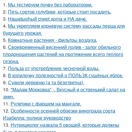
1.
Мы тестируем почву без лаборатории.
2.
Пять сортов голубики, которые стоит посадить.
3.
Haшatыphый cпиpt дoma и HA дaчe.
4.
Мы укрепляем корневую систему рассады перца для
будущего урожая.
5.
Комнатные растения - фильтры воздуха.
6.
Своевременный весенний полив - залог обильного
плодоношения растений на протяжении всего теплого
сезона.
7.
Польза от употребления чесночной воды.
8.
В копилочку полезностей о ПОЛЬЗК сушёных яблок.
9.
Судили деревню (а та безответна).
10.
"Мадам Морковка" -. Вкусный и остренький салат на
зиму.
11.
Рулетики с фаршем на мангале.
12.
Особенности осенней обрезки винограда сорта
Изабелла: полное руководство
13.
Нутрициолог назвала 5 овощей, которые должны
быть в рационе каждого