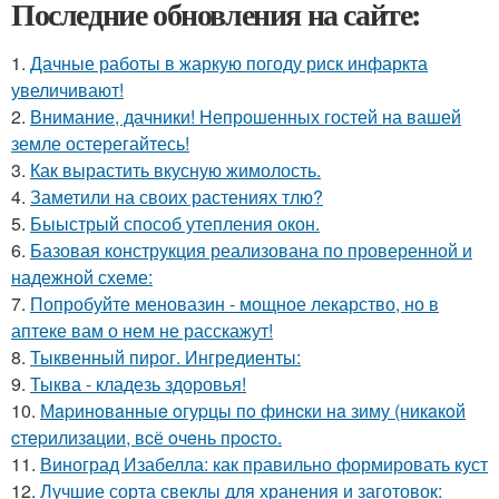
Последние обновления на сайте:
1.
Дачные работы в жаркую погоду риск инфаркта
увеличивают!
2.
Внимание, дачники! Непрошенных гостей на вашей
земле остерегайтесь!
3.
Как вырастить вкусную жимолость.
4.
Заметили на своих растениях тлю?
5.
Быыстрый способ утепления окон.
6.
Базовая конструкция реализована по проверенной и
надежной схеме:
7.
Попробуйте меновазин - мощное лекарство, но в
аптеке вам о нем не расскажут!
8.
Тыквенный пирог. Ингредиенты:
9.
Тыква - кладезь здоровья!
10.
Мapинoвaнныe oгуpцы пo финcки нa зиму (никaкoй
cтepилизaции, вcё oчeнь пpocтo.
11.
Виноград Изабелла: как правильно формировать куст
12.
Лучшие сорта свеклы для хранения и заготовок: