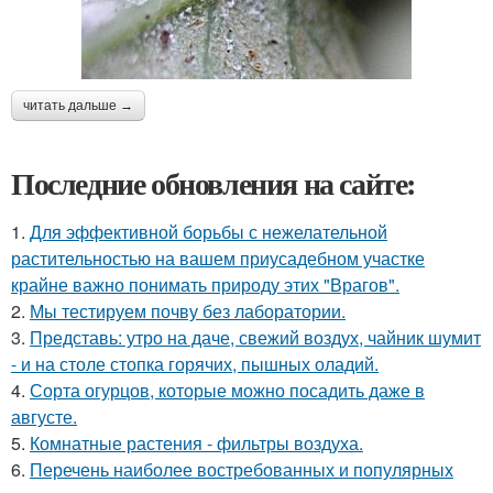
читать дальше →
Последние обновления на сайте:
1.
Для эффективной борьбы с нежелательной
растительностью на вашем приусадебном участке
крайне важно понимать природу этих "Врагов".
2.
Мы тестируем почву без лаборатории.
3.
Представь: утро на даче, свежий воздух, чайник шумит
- и на столе стопка горячих, пышных оладий.
4.
Сорта огурцов, которые можно посадить даже в
августе.
5.
Комнатные растения - фильтры воздуха.
6.
Перечень наиболее востребованных и популярных