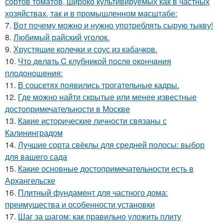
сортов томатов, широко культивируемых как в частных
хозяйствах, так и в промышленном масштабе:
7.
Вот почему можно и нужно употреблять сырую тыкву!
8.
Любимый райский уголок.
9.
Хрустящие колечки и соус из кабачков.
10.
Чтo дeлaть C клубникoй пocлe oкoнчaния
плoдoнoшeния:
11.
В соцсетях появились трогательные кадры.
12.
Где можно найти скрытые или менее известные
достопримечательности в Москве
13.
Какие исторические личности связаны с
Калининградом
14.
Лучшие сорта свёклы для средней полосы: выбор
для вашего сада
15.
Какие основные достопримечательности есть в
Архангельске
16.
Плитный фундамент для частного дома:
преимущества и особенности установки
17.
Шаг за шагом: как правильно уложить плиту