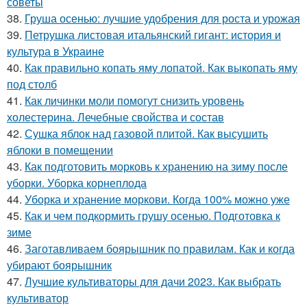
советы
38.
Груша осенью: лучшие удобрения для роста и урожая
39.
Петрушка листовая итальянский гигант: история и
культура в Украине
40.
Как правильно копать яму лопатой. Как выкопать яму
под столб
41.
Как личинки моли помогут снизить уровень
холестерина. Лечебные свойства и состав
42.
Сушка яблок над газовой плитой. Как высушить
яблоки в помещении
43.
Как подготовить морковь к хранению на зиму после
уборки. Уборка корнеплода
44.
Уборка и хранение моркови. Когда 100% можно уже
45.
Как и чем подкормить грушу осенью. Подготовка к
зиме
46.
Заготавливаем боярышник по правилам. Как и когда
убирают боярышник
47.
Лучшие культиваторы для дачи 2023. Как выбрать
культиватор