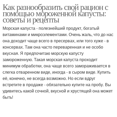
Как разнообразить свой рацион с
Рулет из мороженной
Гарнир из мороженной
помощью мороженной капусты:
капусты
капусты
советы и рецепты
Морская капуста - полезнейший продукт, богатый
Капусты в домашних
витаминами и микроэлементами. Очень жаль, что до нас
Квашеная капуста
условиях
она доходит чаще всего в пресервах, или того хуже - в
консервах. Там она часто переваренная и не особо
вкусная. Я предпочитаю морскую капусту
замороженную. Такая морская капуста проходит
минимум обработки, она чаще всего замораживается в
слегка отваренном виде, иногда - в сыром виде. Купить
её, конечно, не всегда возможно. Но если вдруг
встретите в продаже - обязательно купите на пробу. Вы
удивитесь какой сочной, вкусной и хрустящей она может
быть!