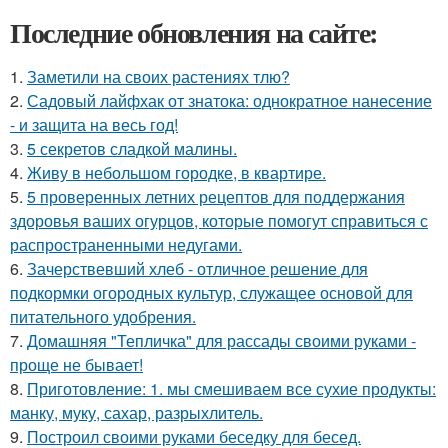
Последние обновления на сайте:
1.
Заметили на своих растениях тлю?
2.
Садовый лайфхак от знатока: однократное нанесение
- и защита на весь год!
3.
5 секретов сладкой малины.
4.
Живу в небольшом городке, в квартире.
5.
5 проверенных летних рецептов для поддержания
здоровья ваших огурцов, которые помогут справиться с
распространенными недугами.
6.
Зачерствевший хлеб - отличное решение для
подкормки огородных культур, служащее основой для
питательного удобрения.
7.
Домашняя "Тепличка" для рассады своими руками -
проще не бывает!
8.
Приготовление: 1. мы смешиваем все сухие продукты:
манку, муку, сахар, разрыхлитель.
9.
Построил своими руками беседку для бесед.