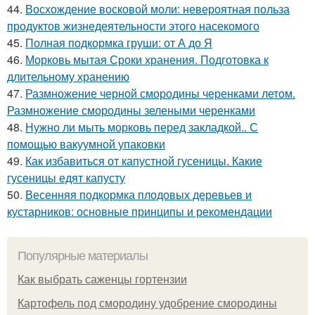
44.
Восхождение восковой моли: невероятная польза
продуктов жизнедеятельности этого насекомого
45.
Полная подкормка груши: от А до Я
46.
Морковь мытая Сроки хранения. Подготовка к
длительному хранению
47.
Размножение черной смородины черенками летом.
Размножение смородины зелеными черенками
48.
Нужно ли мыть морковь перед закладкой.. С
помощью вакуумной упаковки
49.
Как избавиться от капустной гусеницы. Какие
гусеницы едят капусту
50.
Весенняя подкормка плодовых деревьев и
кустарников: основные принципы и рекомендации
Популярные материалы
Как выбрать саженцы гортензии
Картофель под смородину удобрение смородины