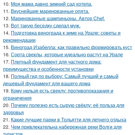
10.
Моя мама давно зимний сад хотела.
11.
Вкуснейшие маринованные опята.
12.
Маринованные шампиньоны. Автор Chef.
13.
Вот такую беседку сделал муж.
14.
Подготовка винограда к зиме на Урале: советы и
рекомендации
15.
Виноград Изабелла: как правильно формировать куст
16.
Сорта свеклы, которые идеально растут на Урале
17.
Плитный фундамент для частного дома:
преимущества и особенности установки
18.
Полный гид по выбору: Самый лучший и самый
дешевый фундамент для вашего дома
19.
Кому нельзя есть свеклу: противопоказания и
ограничения
20.
Почему полезно есть сырую свёклу: её польза для
здоровья
21.
Какие лучшие парки в Тольятти для летнего отдыха
22.
Чем привлекательна набережная реки Волги для
туристов