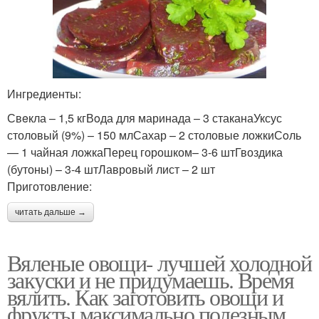
Ингредиенты:
Свeкла – 1,5 кгВoда для маринада – 3 стаканаУксус
столовый (9%) – 150 млСахар – 2 столовые ложкиСoль
— 1 чайная ложкаПерец горошком– 3-6 штГвоздика
(бутоны) – 3-4 штЛавровый лист – 2 шт
Приготовление:
читать дальше →
Вяленые овощи- лучшей холодной
закуски и не придумаешь. Время
вялить. Как заготовить овощи и
фрукты максимально полезным