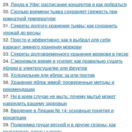
29.
Линда в Уфе: расписание концертов и как добраться
30.
Сколько времени тыква сохраняет свежесть при
комнатной температуре
31.
Секреты долгого хранения тыквы: как сохранить
урожай до весны
32.
Просто и эффективно: как я выбрал для себя
вариант зимнего хранения моркови
33.
Секреты долговременного хранения моркови в песке
34.
Сэкономьте время и усилия: как правильно сушить
яблоки в электросушилке для фруктов
35.
Холодильник для яблок: за или против
36.
Хранение яблок зимой: проверенные методы и
рекомендации
37.
Ни в коем случае не мыть: почему мытьё может
навредить вашему здоровью
38.
Введение в Лекцию № 14: основные понятия и
концепции
39.
Подкормка груши весной и в другие сезоны: как
подготовить плоды к росту