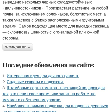
выведено несколько черных холодоустойчивых
«дальневосточников». Произрастает растение на любой
почве, за исключением солончаков, болотистых мест, а
также участков с близко расположенными грунтовыми
водами. Самое подходящее место для высадки саженца
— склон/возвышенность с юго-западной или южной
стороны.
читать дальше →
Последние обновления на сайте:
1.
Интересная идея для дачного туалета.
2.
Садовые секреты и подсказки.
3.
Штамбовые сорта томатов - настоящий подарок для
тех, кто ценит свое время или занят на работе, но
мечтает о собственном урожае.
4.
Наиболее значимая подпитка для плодовых деревьев
на начало сезона приходится.