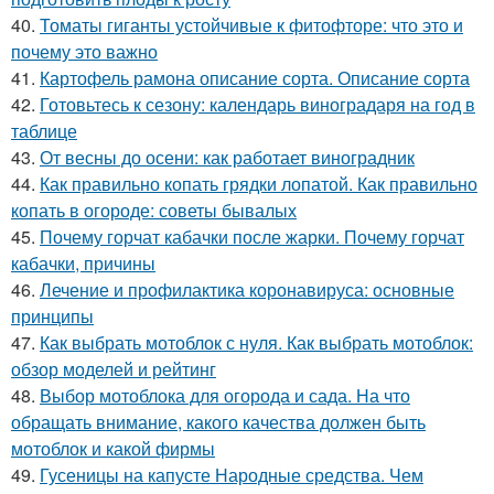
40.
Томаты гиганты устойчивые к фитофторе: что это и
почему это важно
41.
Картофель рамона описание сорта. Описание сорта
42.
Готовьтесь к сезону: календарь виноградаря на год в
таблице
43.
От весны до осени: как работает виноградник
44.
Как правильно копать грядки лопатой. Как правильно
копать в огороде: советы бывалых
45.
Почему горчат кабачки после жарки. Почему горчат
кабачки, причины
46.
Лечение и профилактика коронавируса: основные
принципы
47.
Как выбрать мотоблок с нуля. Как выбрать мотоблок:
обзор моделей и рейтинг
48.
Выбор мотоблока для огорода и сада. На что
обращать внимание, какого качества должен быть
мотоблок и какой фирмы
49.
Гусеницы на капусте Народные средства. Чем