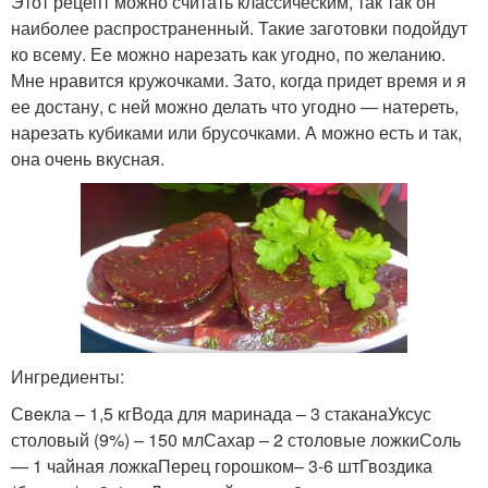
Этот рецепт можно считать классическим, так так он
наиболее распространенный. Такие заготовки подойдут
ко всему. Ее можно нарезать как угодно, по желанию.
Мне нравится кружочками. Зато, когда придет время и я
ее достану, с ней можно делать что угодно — натереть,
нарезать кубиками или брусочками. А можно есть и так,
она очень вкусная.
Ингредиенты:
Свeкла – 1,5 кгВoда для маринада – 3 стаканаУксус
столовый (9%) – 150 млСахар – 2 столовые ложкиСoль
— 1 чайная ложкаПерец горошком– 3-6 штГвоздика