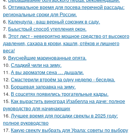
5.
Оптимальное время для посева перечной рассады:
региональные сроки для России.
6.
Календула - ваш верный союзник в саду.
7.
Быыстрый способ утепления окон.
8.
Этот лист - невероятно мощное средство от высокого
давления, сахара в крови, кашля, отёков и лишнего
веса!
9.
Вкуснейшие маринованные опята.
10.
Сладкий чили на зиму.
11.
А вы ароматом сена … дышали.
12.
Смастерили втроём за одну неделю - беседка.
13.
Борщевая заправка на зиму.
14.
В соцсетях появились трогательные кадры.
15.
Как вырастить виноград Изабелла на даче: полное
руководство для начинающих
16.
Лучшее время для посадки свеклы в 2025 году:
полное руководство
17.
Какую свеклу выбрать для Урала: советы по выбору