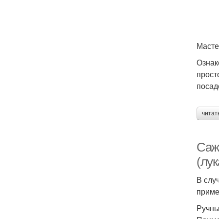
Масте
Ознак
прост
посад
читат
Саж
(лу
В слу
приме
Ручны