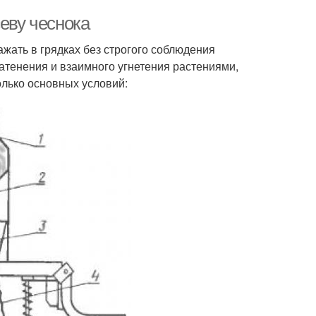
севу чеснока
ажать в грядках без строгого соблюдения
затенения и взаимного угнетения растениями,
олько основных условий: