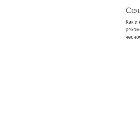
Сеял
Как и
реком
чесно