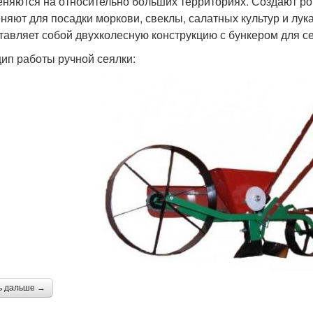
няются на относительно больших территориях. Создают ро
няют для посадки моркови, свеклы, салатных культур и лу
тавляет собой двухколесную конструкцию с бункером для с
ип работы ручной сеялки:
ь дальше →