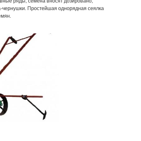
вные ряды, семена вносят дозировано,
ка-чернушки. Простейшая однорядная сеялка
емян.