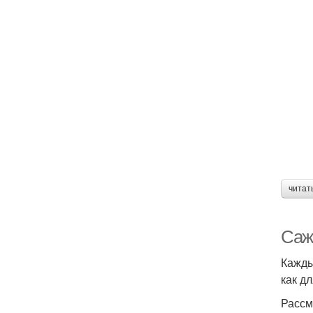
читат
Саж
Кажды
как д
Рассм