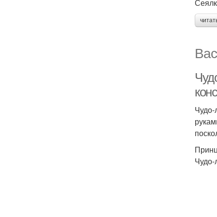
Сеялк
читат
Вас
Чуд
кон
Чудо-
рукам
поско
Принц
Чудо-