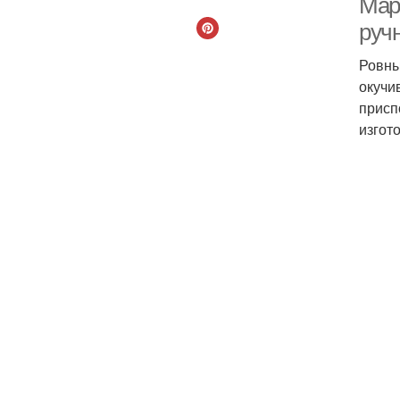
Мар
руч
Ровны
окучи
присп
изгот