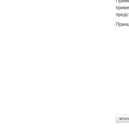
Приме
приме
предс
Принц
читат