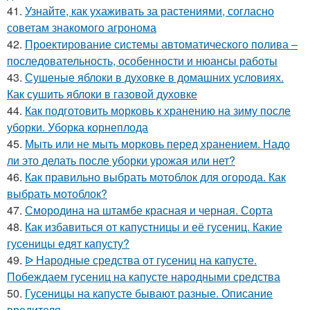
41.
Узнайте, как ухаживать за растениями, согласно
советам знакомого агронома
42.
Проектирование системы автоматического полива –
последовательность, особенности и нюансы работы
43.
Сушеные яблоки в духовке в домашних условиях.
Как сушить яблоки в газовой духовке
44.
Как подготовить морковь к хранению на зиму после
уборки. Уборка корнеплода
45.
Мыть или не мыть морковь перед хранением. Надо
ли это делать после уборки урожая или нет?
46.
Как правильно выбрать мотоблок для огорода. Как
выбрать мотоблок?
47.
Смородина на штамбе красная и черная. Сорта
48.
Как избавиться от капустницы и её гусениц. Какие
гусеницы едят капусту?
49.
ᐉ Народные средства от гусениц на капусте.
Побеждаем гусениц на капусте народными средства
50.
Гусеницы на капусте бывают разные. Описание
вредителя