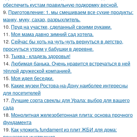
обеспечить кустам правильную подкормку весной.
9.
Приготовление: 1. мы смешиваем все сухие продукты:
манку, муку, сахар, разрыхлитель.
10.
Пруд на участке, сделанный своими руками.
11.
Моя мама давно зимний сад хотела.
12.
Сейчас бы хоть на чуть-чуть вернуться в детство,
проснуться утром у бабушки в деревне.
13.
Тыква - кладезь здоровья!
14.
Любимая банька. Очень нравится встречаться в ней
тёплой дружеской компанией.
15.
Моя идея беседки.
16.
Какие музеи Ростова-на-Дону наиболее интересны
для посетителей
17.
Лучшие сорта свеклы для Урала: выбор для вашего
сада
18.
Монолитная железобетонная плита: основа прочного
фундамента
19.
Как уложить fundament из плит ЖБИ для дома:
пошаговая инструкция