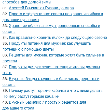
способов для долгой зимы
31.
Алексей Глызин: от Рязани до мира
32.
Просто и эффективно: советы по хранению яблок в
домашних условиях
33.
Хранение яблок на зиму: проверенные способы и
советы
34.
Как правильно хранить яблоки до следующего сезона
35.
Продукты питания для мужчин: как улучшить
потенцию с помощью диеты
36.
Рецепты для мужчин, которые хотят быть сильнее в
постели
37.
Продукты для усиления потенции: что вы должны
знать
38.
Вкусные блюда с сушеным базиликом: рецепты и
советы
39.
Почему растут горькие кабачки и что с ними делать.
Почему растут горькие кабачки
40.
Вкусный базилик: 7 простых рецептов для
домашнего стола