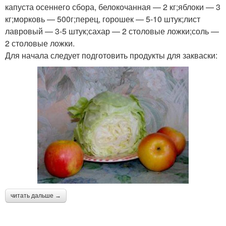
капуста осеннего сбора, белокочанная — 2 кг;яблоки — 3
кг;морковь — 500г;перец, горошек — 5-10 штук;лист
лавровый — 3-5 штук;сахар — 2 столовые ложки;соль —
2 столовые ложки.
Для начала следует подготовить продукты для закваски:
читать дальше →