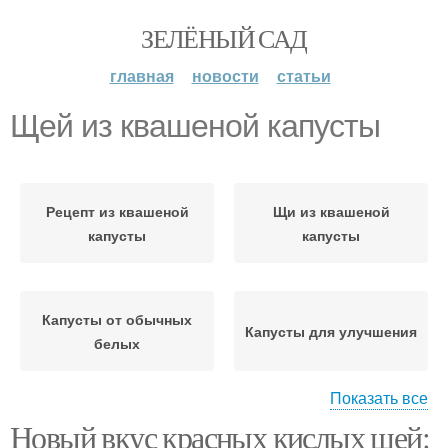
ЗЕЛЁНЫЙ САД
главная
новости
статьи
Щей из квашеной капусты
Рецепт из квашеной
Щи из квашеной
капусты
капусты
Капусты от обычных
Капусты для улучшения
белых
Показать все
Новый вкус красных кислых щей:
Капуста для
Квашеная капуста