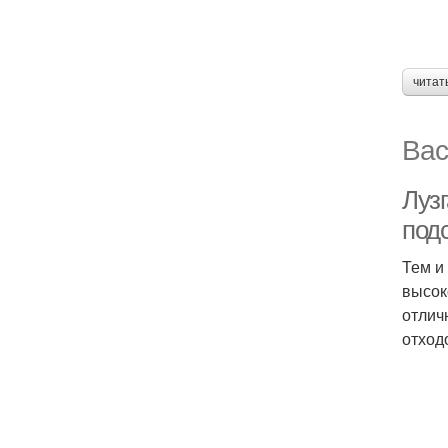
читат
Вас
Лузг
под
Тем и
высок
отлич
отход