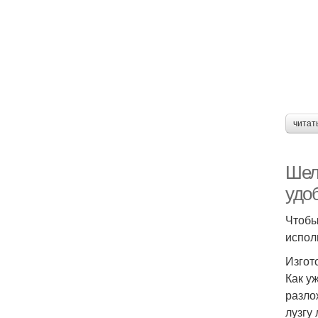
читат
Шелу
удо
Чтобы
испол
Изгот
Как у
разло
лузгу