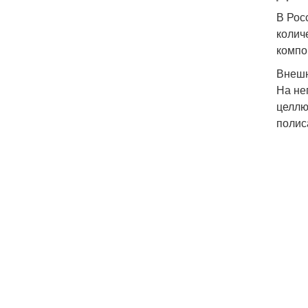
В Рос
колич
компо
Внешн
На не
целлю
полис