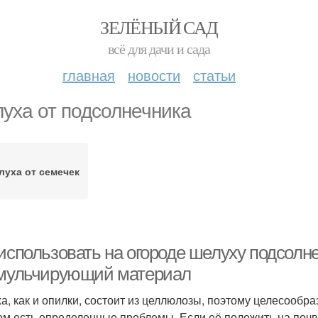
ЗЕЛЁНЫЙ САД
всё для дачи и сада
главная
новости
статьи
уха от подсолнечника
уха от семечек
 использовать на огороде шелуху подсолн
 мульчирующий материал
а, как и опилки, состоит из целлюлозы, поэтому целесообр
том есть определенные проблемы. Если её положить на почв