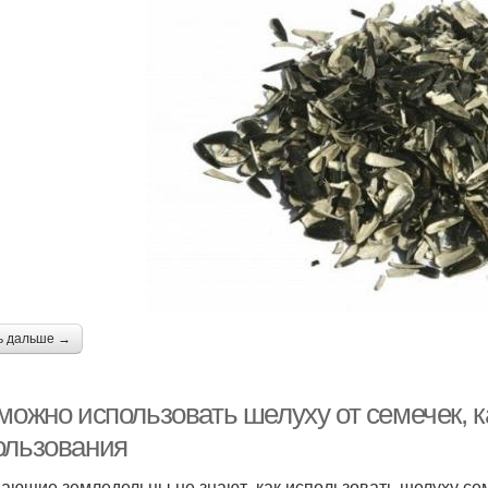
ь дальше →
 можно использовать шелуху от семечек, 
ользования
ающие земледельцы не знают, как использовать шелуху сем