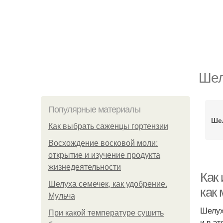
Шел
Популярные материалы
Шел
Как выбрать саженцы гортензии
Восхождение восковой моли:
открытие и изучение продукта
жизнедеятельности
Как
Шелуха семечек, как удобрение.
как
Мульча
Шелух
При какой температуре сушить
и в э