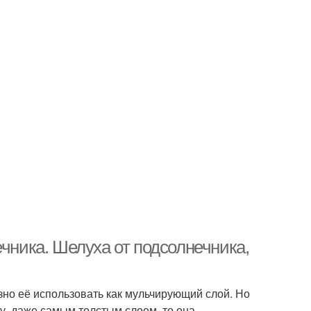
ечника. Шелуха от подсолнечника,
азно её использовать как мульчирующий слой. Но
у, даже самым толстым слоем, то она