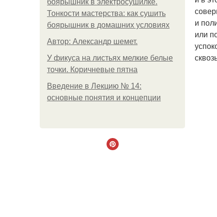
боярышник в электросушилке.
совер
Тонкости мастерства: как сушить
и пол
боярышник в домашних условиях
или п
Автор: Александр шемет.
успок
сквоз
У фикуса на листьях мелкие белые
точки. Коричневые пятна
Введение в Лекцию № 14:
основные понятия и концепции