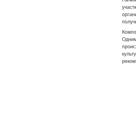
участ
орган
получ
Компо
Одним
проис
культ
реком