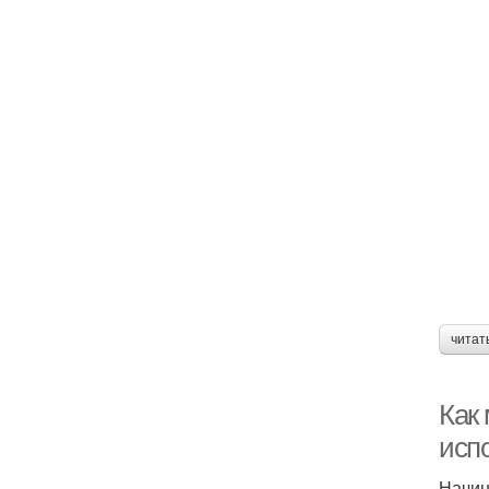
читат
Как
исп
Начин