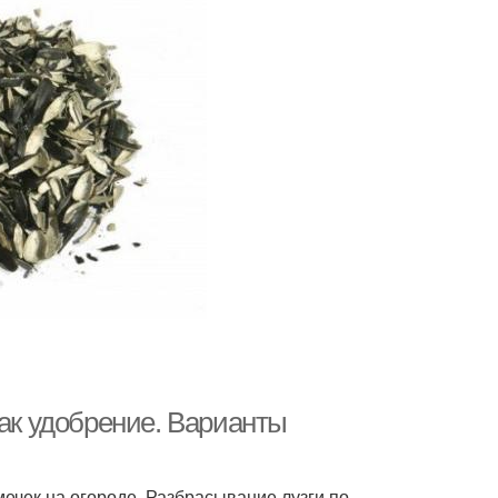
как удобрение. Варианты
ечек на огороде. Разбрасывание лузги по