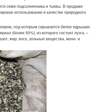
тся семя подсолнечника и тыквы. В продаже
широкое использование в качестве природного
покров, под которым скрывается белое ядрышко.
иал (более 50%), из которого состоит лузга, –
зот, жир, воск, зольные вещества, моно- и