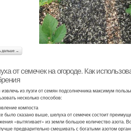
ь дальше →
ха от семечек на огороде. Как использова
брения
 извлечь из лузги от семян подсолнечника максимум пользы
ьзовать несколько способов:
овление компоста
же было сказано выше, шелуха от семечек состоит преимущ
жения «вытягивает» из земли большое количество азота. В
 лучше предварительно смешивать с богатыми азотом орга