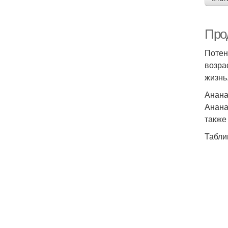
Про
Потен
возра
жизнь
Анан
Анана
также
Табли