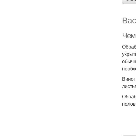
Вас
Чем
Обраб
укрыт
обычн
необх
Виног
листь
Обраб
полов