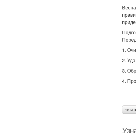
Весна
прави
приде
Подго
Перед
1. Оч
2. Уд
3. Об
4. Пр
читат
Узн