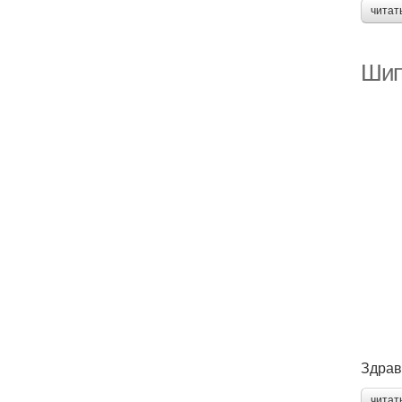
читат
Шип
Здрав
читат