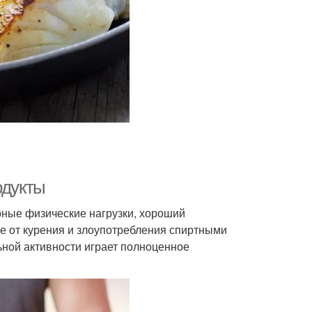
одукты
рные физические нагрузки, хороший
е от курения и злоупотребления спиртными
ьной активности играет полноценное