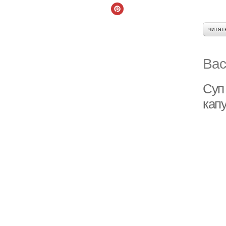
читат
Вас
Суп 
кап