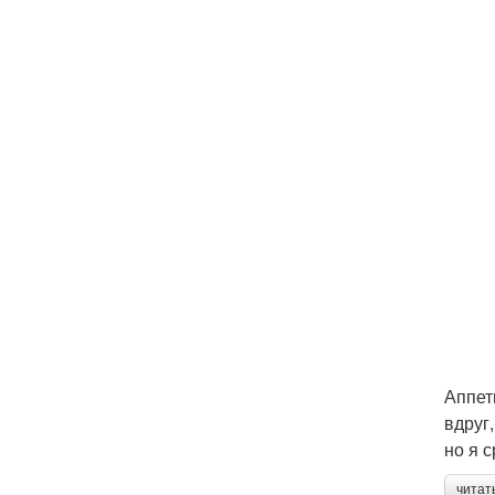
Аппет
вдруг
но я 
читат