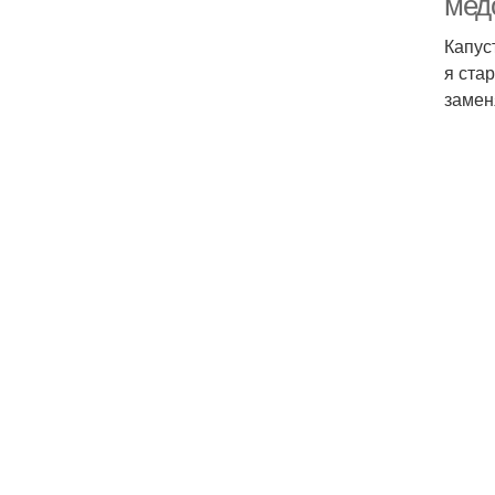
мед
Капус
я ста
замен