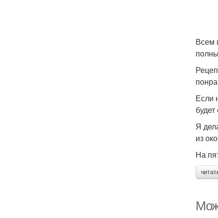
Всем 
полны
Рецеп
понра
Если 
будет 
Я дел
из ок
На пя
читат
Мож