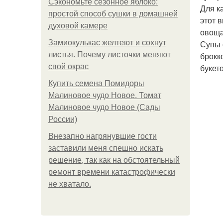
Сэкономьте сезонное яблоко:
Для к
простой способ сушки в домашней
этот 
духовой камере
овоща
Замиокулькас желтеют и сохнут
Супы 
листья. Почему листочки меняют
брокк
свой окрас
букет
Купить семена Помидоры
Малиновое чудо Новое. Томат
Малиновое чудо Новое (Сады
России)
Внезапно нагрянувшие гости
заставили меня спешно искать
решение, так как на обстоятельный
ремонт времени катастрофически
не хватало.