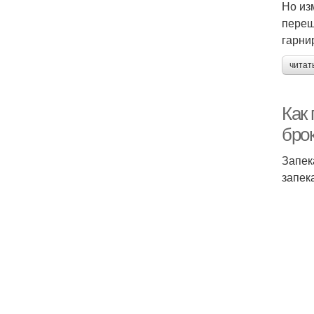
Но из
переш
гарни
читат
Как 
бро
Запек
запек