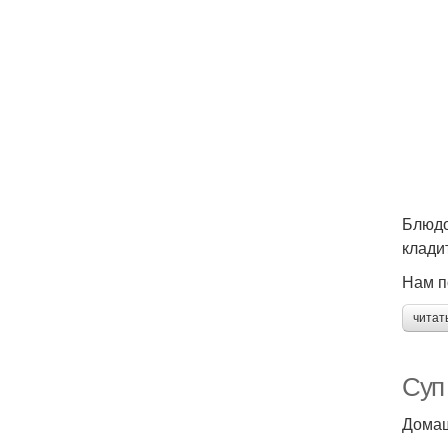
Блюдо
клади
Нам п
читат
Суп 
Домаш