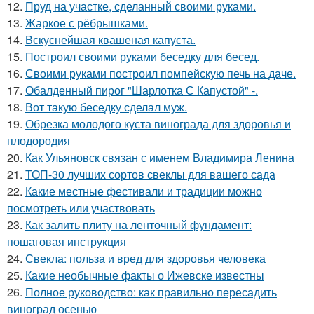
12.
Пруд на участке, сделанный своими руками.
13.
Жаркое с рёбрышками.
14.
Вскуснейшая квашеная капуста.
15.
Построил своими руками беседку для бесед.
16.
Своими руками построил помпейскую печь на даче.
17.
Обалденный пирог "Шарлотка С Капустой" -.
18.
Вот такую беседку сделал муж.
19.
Обрезка молодого куста винограда для здоровья и
плодородия
20.
Как Ульяновск связан с именем Владимира Ленина
21.
ТОП-30 лучших сортов свеклы для вашего сада
22.
Какие местные фестивали и традиции можно
посмотреть или участвовать
23.
Как залить плиту на ленточный фундамент:
пошаговая инструкция
24.
Свекла: польза и вред для здоровья человека
25.
Какие необычные факты о Ижевске известны
26.
Полное руководство: как правильно пересадить
виноград осенью