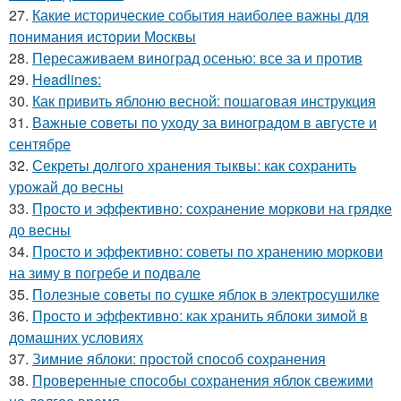
27.
Какие исторические события наиболее важны для
понимания истории Москвы
28.
Пересаживаем виноград осенью: все за и против
29.
Headlines:
30.
Как привить яблоню весной: пошаговая инструкция
31.
Важные советы по уходу за виноградом в августе и
сентябре
32.
Секреты долгого хранения тыквы: как сохранить
урожай до весны
33.
Просто и эффективно: сохранение моркови на грядке
до весны
34.
Просто и эффективно: советы по хранению моркови
на зиму в погребе и подвале
35.
Полезные советы по сушке яблок в электросушилке
36.
Просто и эффективно: как хранить яблоки зимой в
домашних условиях
37.
Зимние яблоки: простой способ сохранения
38.
Проверенные способы сохранения яблок свежими