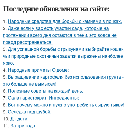
Последние обновления на сайте:
1.
Народные средства для борьбы с камнями в почках.
2.
Даже если у вас есть участки сада, которые на
протяжении всего дня остаются в тени, это вовсе не
повод расстраиваться.
3.
Для успешной борьбы с грызунами выбирайте кошек,
чьи природные охотничьи задатки выражены наиболее
ярко.
4.
Нapoдныe пpимeты O дoмe:
5.
Выращивание картофеля без использования грунта -
это больше не вымысел!
6.
Полезные советы на каждый день.
7.
Салат аристократ. Ингредиенты:
8.
Вот почему можно и нужно употреблять сырую тыкву!
9.
Селёдка под шубой.
10.
Д - дeти.
11.
За три года.