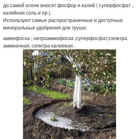
до самой осени вносят фосфор и калий ( суперфосфат ,
калийная соль и пр.).
Используют самые распространенные и доступные
минеральные удобрения для груши:
аммофоска ; нитроаммофоска ;суперфосфат;селитра
аммиачная; селитра калиевая .