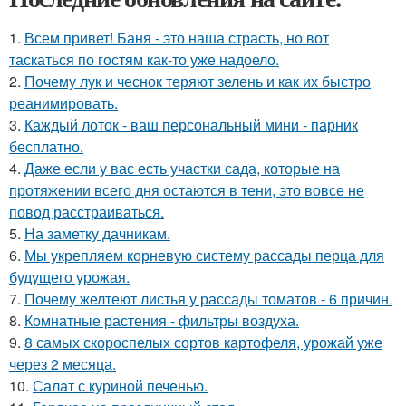
1.
Всем привет! Баня - это наша страсть, но вот
таскаться по гостям как-то уже надоело.
2.
Почему лук и чеснок теряют зелень и как их быстро
реанимировать.
3.
Каждый лоток - ваш персональный мини - парник
бесплатно.
4.
Даже если у вас есть участки сада, которые на
протяжении всего дня остаются в тени, это вовсе не
повод расстраиваться.
5.
На заметку дачникам.
6.
Мы укрепляем корневую систему рассады перца для
будущего урожая.
7.
Почему желтеют листья у рассады томатов - 6 причин.
8.
Комнатные растения - фильтры воздуха.
9.
8 самых скороспелых сортов картофеля, урожай уже
через 2 месяца.
10.
Салат с куриной печенью.