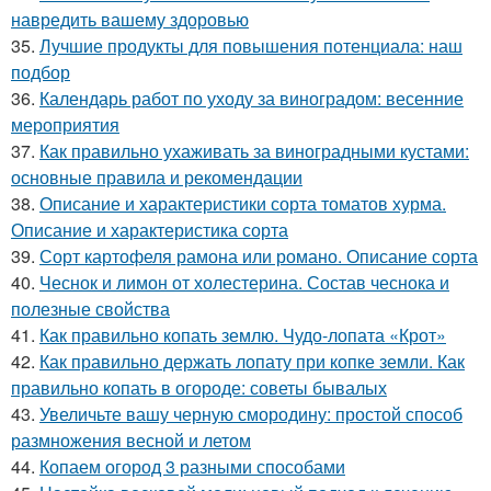
навредить вашему здоровью
35.
Лучшие продукты для повышения потенциала: наш
подбор
36.
Календарь работ по уходу за виноградом: весенние
мероприятия
37.
Как правильно ухаживать за виноградными кустами:
основные правила и рекомендации
38.
Описание и характеристики сорта томатов хурма.
Описание и характеристика сорта
39.
Сорт картофеля рамона или романо. Описание сорта
40.
Чеснок и лимон от холестерина. Состав чеснока и
полезные свойства
41.
Как правильно копать землю. Чудо-лопата «Крот»
42.
Как правильно держать лопату при копке земли. Как
правильно копать в огороде: советы бывалых
43.
Увеличьте вашу черную смородину: простой способ
размножения весной и летом
44.
Копаем огород 3 разными способами