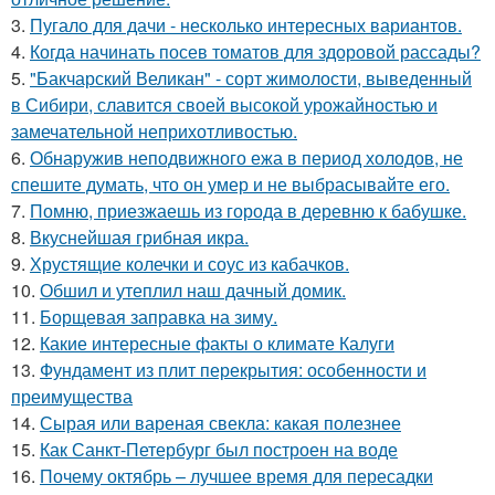
3.
Пугало для дачи - несколько интересных вариантов.
4.
Когда начинать посев томатов для здоровой рассады?
5.
"Бакчарский Великан" - сорт жимолости, выведенный
в Сибири, славится своей высокой урожайностью и
замечательной неприхотливостью.
6.
Обнаружив неподвижного ежа в период холодов, не
спешите думать, что он умер и не выбрасывайте его.
7.
Помню, приезжаешь из города в деревню к бабушке.
8.
Вкуснейшая грибная икра.
9.
Хрустящие колечки и соус из кабачков.
10.
Обшил и утеплил наш дачный домик.
11.
Борщевая заправка на зиму.
12.
Какие интересные факты о климате Калуги
13.
Фундамент из плит перекрытия: особенности и
преимущества
14.
Сырая или вареная свекла: какая полезнее
15.
Как Санкт-Петербург был построен на воде
16.
Почему октябрь – лучшее время для пересадки