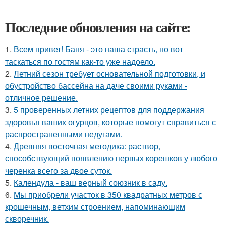
Последние обновления на сайте:
1.
Всем привет! Баня - это наша страсть, но вот
таскаться по гостям как-то уже надоело.
2.
Летний сезон требует основательной подготовки, и
обустройство бассейна на даче своими руками -
отличное решение.
3.
5 проверенных летних рецептов для поддержания
здоровья ваших огурцов, которые помогут справиться с
распространенными недугами.
4.
Древняя восточная методика: раствор,
способствующий появлению первых корешков у любого
черенка всего за двое суток.
5.
Календула - ваш верный союзник в саду.
6.
Мы приобрели участок в 350 квадратных метров с
крошечным, ветхим строением, напоминающим
скворечник.