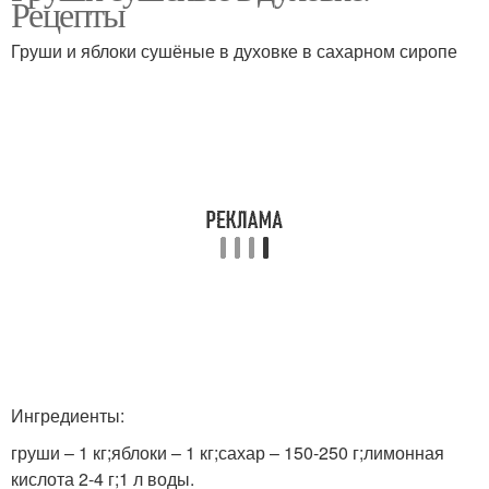
Рецепты
Груши и яблоки сушёные в духовке в сахарном сиропе
Рецепт из груш
Запеченная груша
Шарлотка с грушами
Компот из груш
Груши в духовке
Груша в духовке
Ингредиенты:
груши – 1 кг;яблоки – 1 кг;сахар – 150-250 г;лимонная
кислота 2-4 г;1 л воды.