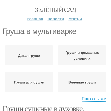
ЗЕЛЁНЫЙ САД
главная
новости
статьи
Груша в мультиварке
Груши в домашних
Дикая груша
условиях
Груши для сушки
Вяленые груши
Показать все
Груши сушеные в духовке.
Сушеные груши
Сушеная груша