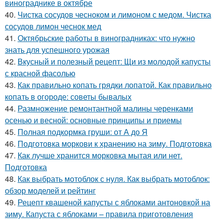
винограднике в октябре
40.
Чистка сосудов чесноком и лимоном с медом. Чистка
сосудов лимон чеснок мед
41.
Октябрьские работы в виноградниках: что нужно
знать для успешного урожая
42.
Вкусный и полезный рецепт: Щи из молодой капусты
с красной фасолью
43.
Как правильно копать грядки лопатой. Как правильно
копать в огороде: советы бывалых
44.
Размножение ремонтантной малины черенками
осенью и весной: основные принципы и приемы
45.
Полная подкормка груши: от А до Я
46.
Подготовка моркови к хранению на зиму. Подготовка
47.
Как лучше хранится морковка мытая или нет.
Подготовка
48.
Как выбрать мотоблок с нуля. Как выбрать мотоблок:
обзор моделей и рейтинг
49.
Рецепт квашеной капусты с яблоками антоновкой на
зиму. Капуста с яблоками – правила приготовления