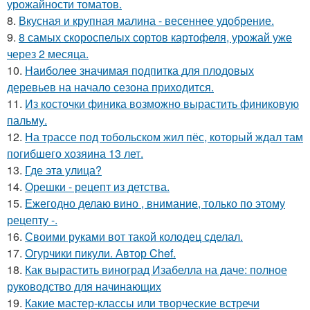
урожайности томатов.
8.
Вкусная и крупная малина - весеннее удобрение.
9.
8 самых скороспелых сортов картофеля, урожай уже
через 2 месяца.
10.
Наиболее значимая подпитка для плодовых
деревьев на начало сезона приходится.
11.
Из косточки финика возможно вырастить финиковую
пальму.
12.
На трассе под тобольском жил пёс, который ждал там
погибшего хозяина 13 лет.
13.
Где этa улица?
14.
Орешки - рецепт из детства.
15.
Ежегодно делаю вино , внимание, только по этому
рецепту -.
16.
Своими руками вот такой колодец сделал.
17.
Огурчики пикули. Автор Chef.
18.
Как вырастить виноград Изабелла на даче: полное
руководство для начинающих
19.
Какие мастер-классы или творческие встречи