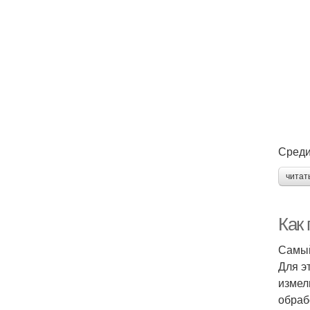
Среди
читат
Как
Самый
Для э
измел
обраб