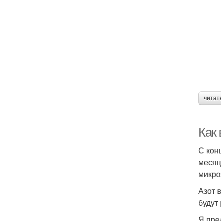
читат
Как 
С кон
месяц
микро
Азот 
будут
Я пре