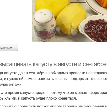
ь дальше →
выращивать капусту в августе и сентябре
ца августа до 10 сентября необходимо провести последнюю
а, и нужно ей помочь завязать кочаны: подкормить фосфоро
элементами.
в это время капусте вреден, потому что он мешает формиров
 рыхлыми, и капуста будет плохо храниться.
дпочитаю проводить подкормку растворимыми удобрениями.