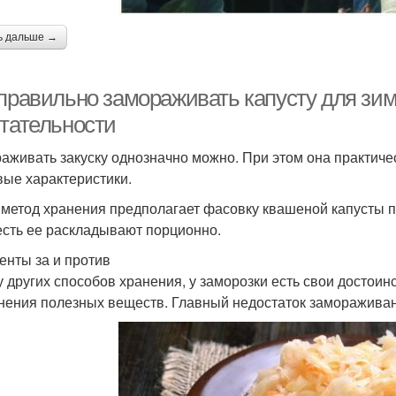
ь дальше →
 правильно замораживать капусту для зи
итательности
аживать закуску однозначно можно. При этом она практичес
вые характеристики.
 метод хранения предполагает фасовку квашеной капусты п
есть ее раскладывают порционно.
енты за и против
 у других способов хранения, у заморозки есть свои достои
нения полезных веществ. Главный недостаток заморажива