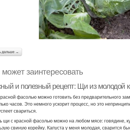
ь дальше →
 может заинтересовать
сный и полезный рецепт: Щи из молодой 
красной фасолью можно готовить без предварительного зам
лько часов. Это немного ускорит процесс, но это непринци
успеет свариться.
ь щи с красной фасолью можно на любом мясе: говядине, к
ьзую свиную корейку. Капуста у меня молодая, сварится быс