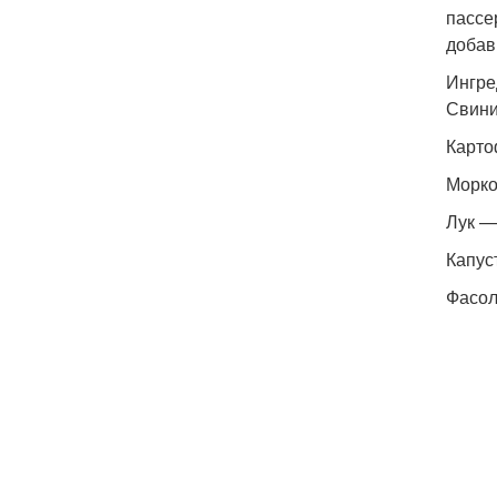
пассе
добав
Ингре
Свини
Карто
Морко
Лук —
Капус
Фасол