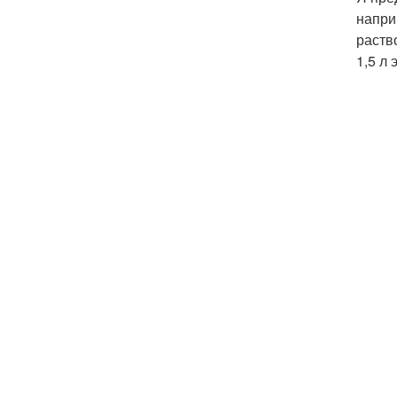
напри
раств
1,5 л