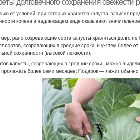
реты долговечного сохранения свежести 
лько от условий, при которых хранится капуста, зависит пр
нности кочана в надлежащем виде оказывают значительное
мер, рано созревающие сорта капусты храниться долго не 
 от сортов, созревающих в средние сроки, и уж тем более о
льной сохранности (высокой лежкости).
ртов капусты, созревающих в средние сроки , можно выдели
 пролежать более семи месяцев; Подарок — лежит обычно 