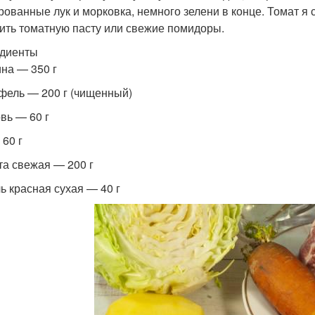
рованные лук и морковка, немного зелени в конце. Томат я 
ить томатную пасту или свежие помидоры.
диенты
на — 350 г
фель — 200 г (чищенный)
вь — 60 г
 60 г
та свежая — 200 г
ь красная сухая — 40 г