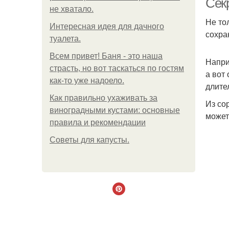
Сек
не хватало.
Не то
Интересная идея для дачного
сохра
туалета.
Всем привет! Баня - это наша
Напри
страсть, но вот таскаться по гостям
а вот
как-то уже надоело.
длите
Как правильно ухаживать за
Из со
виноградными кустами: основные
может
правила и рекомендации
Советы для капусты.