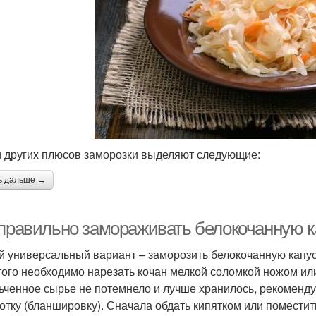
 других плюсов заморозки выделяют следующие:
ь дальше →
 правильно замораживать белокочанную к
 универсальный вариант – заморозить белокочанную капус
того необходимо нарезать кочан мелкой соломкой ножом ил
ьченное сырье не потемнело и лучше хранилось, рекоменд
отку (бланшировку). Сначала обдать кипятком или поместит