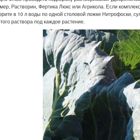
мер, Растворин, Фертика Люкс или Агрикола. Если комплек
орите в 10 л воды по одной столовой ложке Нитрофоски, су
 этого раствора под каждое растение.