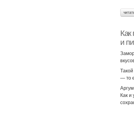
читат
Как
и п
Замор
вкусо
Такой
— то 
Аргум
Как и
сохра