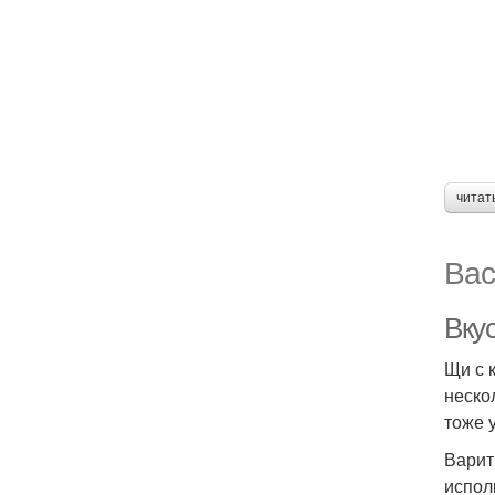
читат
Вас
Вку
Щи с 
неско
тоже 
Варит
испол