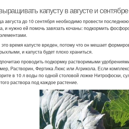
выращивать капусту в августе и сентябре
ца августа до 10 сентября необходимо провести последнюю
а, и нужно ей помочь завязать кочаны: подкормить фосфоро
элементами.
в это время капусте вреден, потому что он мешает формиров
 рыхлыми, и капуста будет плохо храниться.
дпочитаю проводить подкормку растворимыми удобрениями.
мер, Растворин, Фертика Люкс или Агрикола. Если комплек
орите в 10 л воды по одной столовой ложке Нитрофоски, су
 этого раствора под каждое растение.