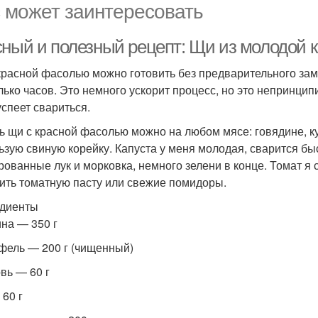
 может заинтересовать
сный и полезный рецепт: Щи из молодой 
красной фасолью можно готовить без предварительного зам
лько часов. Это немного ускорит процесс, но это непринци
успеет свариться.
ь щи с красной фасолью можно на любом мясе: говядине, к
ьзую свиную корейку. Капуста у меня молодая, сварится быс
рованные лук и морковка, немного зелени в конце. Томат я 
ить томатную пасту или свежие помидоры.
диенты
на — 350 г
фель — 200 г (чищенный)
вь — 60 г
 60 г