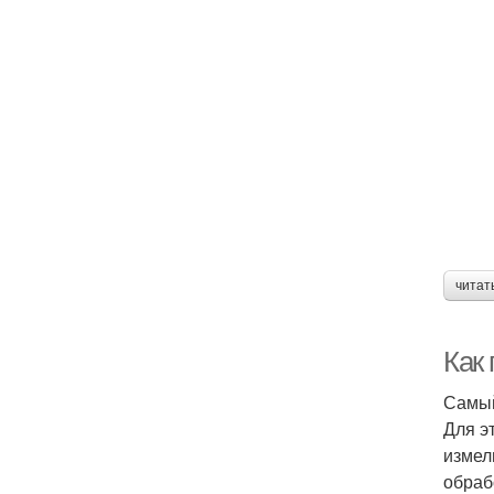
читат
Как
Самый
Для э
измел
обраб