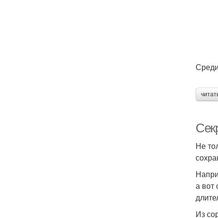
Среди
читат
Сек
Не то
сохра
Напри
а вот
длите
Из со