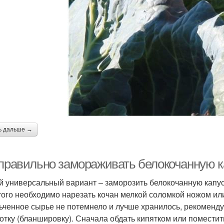
ь дальше →
 правильно замораживать белокочанную к
 универсальный вариант – заморозить белокочанную капус
того необходимо нарезать кочан мелкой соломкой ножом ил
ьченное сырье не потемнело и лучше хранилось, рекоменд
отку (бланшировку). Сначала обдать кипятком или поместит