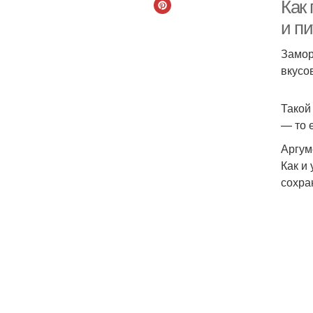
Как
и п
Замор
вкусо
Такой
— то 
Аргум
Как и
сохра