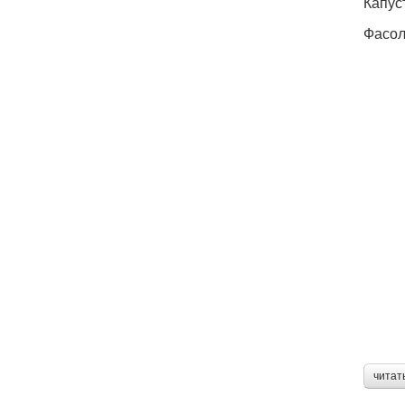
Капус
Фасол
читат