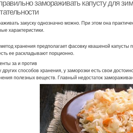
 правильно замораживать капусту для зи
итательности
аживать закуску однозначно можно. При этом она практичес
вые характеристики.
 метод хранения предполагает фасовку квашеной капусты п
есть ее раскладывают порционно.
енты за и против
 у других способов хранения, у заморозки есть свои достои
нения полезных веществ. Главный недостаток заморажива