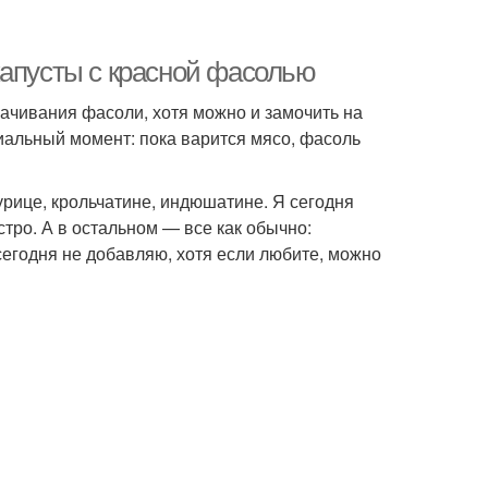
капусты с красной фасолью
ачивания фасоли, хотя можно и замочить на
пиальный момент: пока варится мясо, фасоль
урице, крольчатине, индюшатине. Я сегодня
тро. А в остальном — все как обычно:
сегодня не добавляю, хотя если любите, можно