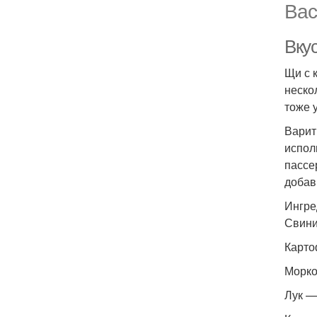
Вас
Вку
Щи с 
неско
тоже 
Варит
испол
пассе
добав
Ингре
Свини
Карто
Морко
Лук —