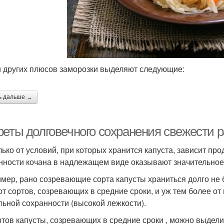
 других плюсов заморозки выделяют следующие:
ь дальше →
реты долговечного сохранения свежести 
лько от условий, при которых хранится капуста, зависит пр
нности кочана в надлежащем виде оказывают значительное
мер, рано созревающие сорта капусты храниться долго не 
 от сортов, созревающих в средние сроки, и уж тем более о
льной сохранности (высокой лежкости).
ртов капусты, созревающих в средние сроки , можно выдели