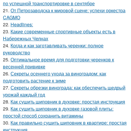
по успешной транспортировке в сентябре
21.
От Петрозаводска к мировой сцене: успехи оркестра
CAGMO
22.
Headlines:
23.
Какие современные спортивные объекты есть в
Набережных Челнах
24.
Когда и как заготавливать черенки: полное
руководство
25.
Оптимальное время для подготовки черенков к
весенней прививке
26.
Секреты осеннего ухода за виноградом: как
подготовить растение к зиме
27.
Секреты обрезки винограда: как обеспечить щедрый
урожай каждый год
28.
Как сушить шиповник в духовке: простая инструкция
29.
Как сушить шиповник в духовке газовой плиты:
простой способ сохранить витамины
30.
Как правильно сушить шиповник в квартире: простая
инструкция