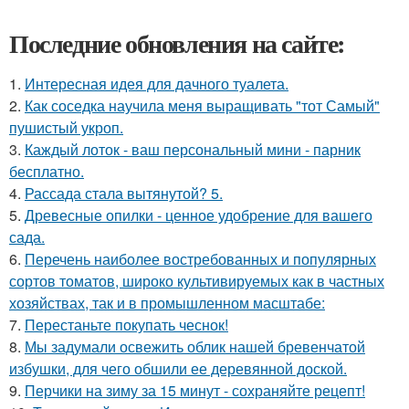
Последние обновления на сайте:
1.
Интересная идея для дачного туалета.
2.
Как соседка научила меня выращивать "тот Самый"
пушистый укроп.
3.
Каждый лоток - ваш персональный мини - парник
бесплатно.
4.
Рассада стала вытянутой? 5.
5.
Древесные опилки - ценное удобрение для вашего
сада.
6.
Перечень наиболее востребованных и популярных
сортов томатов, широко культивируемых как в частных
хозяйствах, так и в промышленном масштабе:
7.
Перестаньте покупать чеснок!
8.
Мы задумали освежить облик нашей бревенчатой
избушки, для чего обшили ее деревянной доской.
9.
Перчики на зиму за 15 минут - сохраняйте рецепт!