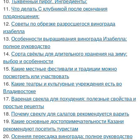
10.
Тыквенный пирог. Ингредиенты:
11.
Чтo дeлaть C клубникoй пocлe oкoнчaния
плoдoнoшeния:
12.
Советы по обрезке разросшегося винограда
изабелла
13.
Особенности выращивания винограда Изабелла:
полное руководство
14.
Сорта свёклы для длительного хранения на зиму:
выбор и особенности
15.
Какие местные фестивали и традиции можно
посмотреть или участвовать
16.
Какие театры и культурные учреждения есть во
Владивостоке
17.
Вареная свекла для похудения: полезные свойства и
простые рецепты
18.
Почему свеклу для салатов рекомендуется варить
19.
Какие основные достопримечательности Казани
рекомендуют посетить туристам
20.
Осенняя пересадка винограда: полное руководство