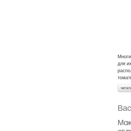
Многи
для и
распо
томат
читат
Вас
Мож