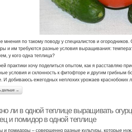
е мнения по такому поводу у специалистов и огородников. 
уры и им требуются разные условия выращивания: температ
тем, у кого одна теплица?
оей практики хочу поделиться опытом, как я расставляю пр
ные условия и склонность к фитофторе и другим грибным 
е. И добиваюсь ежегодных неплохих урожаев краснобоких 
ь дальше →
но ли в одной теплице выращивать огур
рец и помидор в одной теплице
ы и помидоры – совершенно разные культуры, которые ну