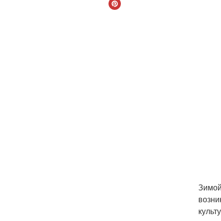
Зимой
возни
культ