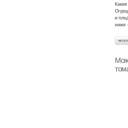
Какие
Огурц
и пло
ниже 
читат
Мож
том