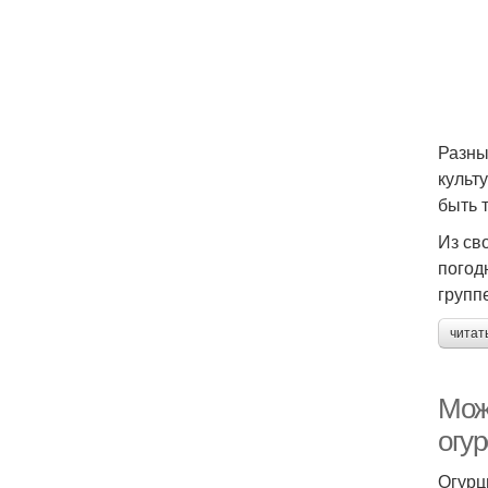
Разны
культ
быть 
Из св
погод
групп
читат
Мож
огу
Огурц