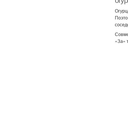
огу
Огурц
Поэто
сосед
Совме
«За» 