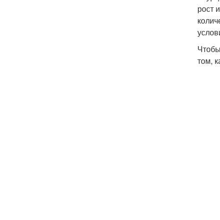
рост 
колич
услов
Чтобы
том, 