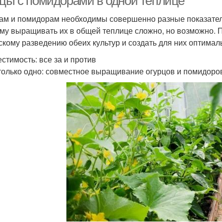
рцы с помидорами в одной теплице
ам и помидорам необходимы совершенно разные показатели
му выращивать их в общей теплице сложно, но возможно. П
скому разведению обеих культур и создать для них оптимал
стимость: все за и против
только одно: совместное выращивание огурцов и помидоров