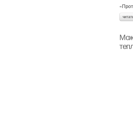
«Прот
читат
Мож
теп