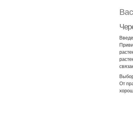
Вас
Чер
Введ
Приви
расте
расте
связа
Выбор
От пр
хорош