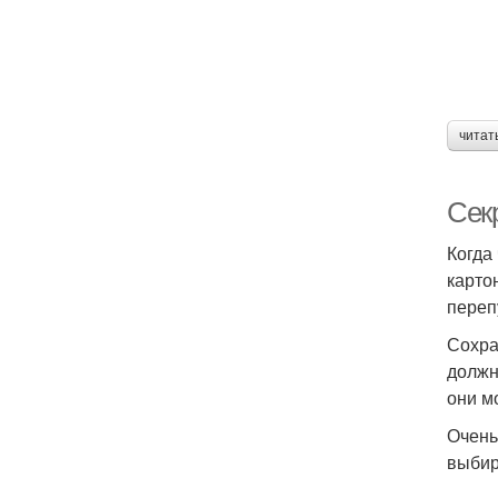
читат
Сек
Когда
карто
переп
Сохра
должн
они м
Очень
выбир