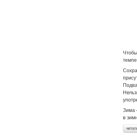
Чтобы
темпе
Сохра
прису
Подва
Нельз
употр
Зима 
в зим
читат