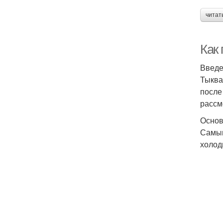
читат
Как
Введ
Тыква
после
рассм
Основ
Самым
холод