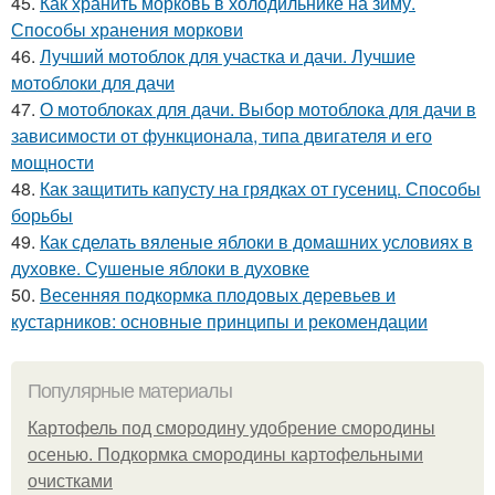
45.
Как хранить морковь в холодильнике на зиму.
Способы хранения моркови
46.
Лучший мотоблок для участка и дачи. Лучшие
мотоблоки для дачи
47.
О мотоблоках для дачи. Выбор мотоблока для дачи в
зависимости от функционала, типа двигателя и его
мощности
48.
Как защитить капусту на грядках от гусениц. Способы
борьбы
49.
Как сделать вяленые яблоки в домашних условиях в
духовке. Сушеные яблоки в духовке
50.
Весенняя подкормка плодовых деревьев и
кустарников: основные принципы и рекомендации
Популярные материалы
Картофель под смородину удобрение смородины
осенью. Подкормка смородины картофельными
очистками