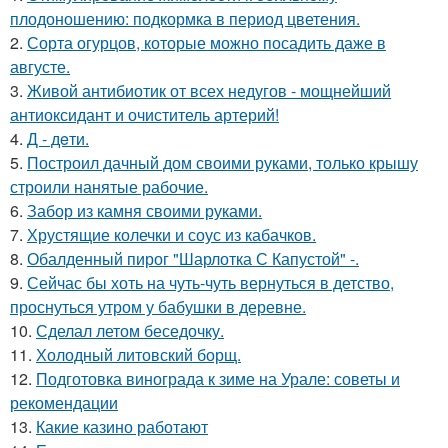
плодоношению: подкормка в период цветения.
2.
Сорта огурцов, которые можно посадить даже в
августе.
3.
Живой антибиотик от всех недугов - мощнейший
антиоксидант и очиститель артерий!
4.
Д - дeти.
5.
Построил дачный дом своими руками, только крышу
строили нанятые рабочие.
6.
Забор из камня своими руками.
7.
Хрустящие колечки и соус из кабачков.
8.
Обалденный пирог "Шарлотка С Капустой" -.
9.
Сейчас бы хоть на чуть-чуть вернуться в детство,
проснуться утром у бабушки в деревне.
10.
Сделал летом беседочку.
11.
Холодный литовский борщ.
12.
Подготовка винограда к зиме на Урале: советы и
рекомендации
13.
Какие казино работают