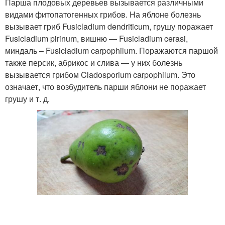
Парша плодовых деревьев вызывается различными
видами фитопатогенных грибов. На яблоне болезнь
вызывает гриб Fusicladium dendriticum, грушу поражает
Fusicladium pirinum, вишню — Fusicladium cerasi,
миндаль – Fusicladium carpophilum. Поражаются паршой
также персик, абрикос и слива — у них болезнь
вызывается грибом Cladosporium carpophilum. Это
означает, что возбудитель парши яблони не поражает
грушу и т. д.