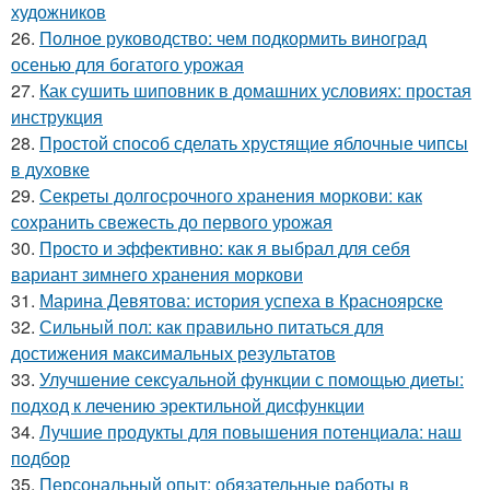
художников
26.
Полное руководство: чем подкормить виноград
осенью для богатого урожая
27.
Как сушить шиповник в домашних условиях: простая
инструкция
28.
Простой способ сделать хрустящие яблочные чипсы
в духовке
29.
Секреты долгосрочного хранения моркови: как
сохранить свежесть до первого урожая
30.
Просто и эффективно: как я выбрал для себя
вариант зимнего хранения моркови
31.
Марина Девятова: история успеха в Красноярске
32.
Сильный пол: как правильно питаться для
достижения максимальных результатов
33.
Улучшение сексуальной функции с помощью диеты:
подход к лечению эректильной дисфункции
34.
Лучшие продукты для повышения потенциала: наш
подбор
35.
Персональный опыт: обязательные работы в