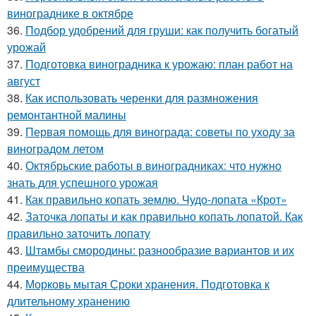
винограднике в октябре
36.
Подбор удобрений для груши: как получить богатый
урожай
37.
Подготовка виноградника к урожаю: план работ на
август
38.
Как использовать черенки для размножения
ремонтантной малины
39.
Первая помощь для винограда: советы по уходу за
виноградом летом
40.
Октябрьские работы в виноградниках: что нужно
знать для успешного урожая
41.
Как правильно копать землю. Чудо-лопата «Крот»
42.
Заточка лопаты и как правильно копать лопатой. Как
правильно заточить лопату
43.
Штамбы смородины: разнообразие вариантов и их
преимущества
44.
Морковь мытая Сроки хранения. Подготовка к
длительному хранению