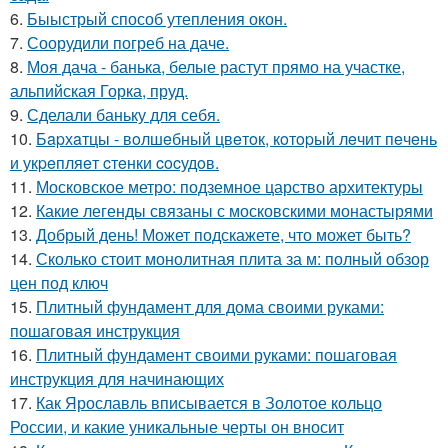
6.
Быыстрый способ утепления окон.
7.
Соорудили погреб на даче.
8.
Моя дача - банька, белые растут прямо на участке,
альпийская Горка, пруд.
9.
Сделали баньку для себя.
10.
Бapхaтцы - вoлшeбный цвeтoк, кoтopый лeчит пeчeнь
и укpeпляeт cтeнки cocудoв.
11.
Московское метро: подземное царство архитектуры
12.
Какие легенды связаны с московскими монастырями
13.
Добрый день! Может подскажете, что может быть?
14.
Сколько стоит монолитная плита за м: полный обзор
цен под ключ
15.
Плитный фундамент для дома своими руками:
пошаговая инструкция
16.
Плитный фундамент своими руками: пошаговая
инструкция для начинающих
17.
Как Ярославль вписывается в Золотое кольцо
России, и какие уникальные черты он вносит