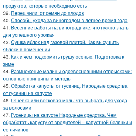
продуктов, которые необходимо есть
39.
Перец чили: от семян до плодов
40.
Способы ухода за виноградом в летнее время года
41.
Весенние работы на винограднике: что нужно знать
для успешного урожая
42.
Сушка яблок над газовой плитой. Как высушить
яблоки в помещении
43.
Как и чем подкормить грушу осенью. Подготовка к
зиме
44.
Размножение малины одревесневшими отпрысками:
основные принципы и методы
45.
Обработка капусты от гусениц. Народные средства
от гусениц на капусте
46.
Огневка или восковая моль: что выбрать для ухода
за волосами
47.
Гусеницы на капусте Народные средства. Чем
обработать капусту от вредителей – капустной белянки и
ее личинок