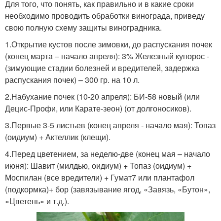
Для того, что понять, как правильно и в какие сроки
необходимо проводить обработки винограда, приведу
свою полную схему защиты виноградника.
1.Открытие кустов после зимовки, до распускания почек
(конец марта – начало апреля): 3% Железный купорос -
(зимующие стадии болезней и вредителей, задержка
распускания почек) – 300 гр. на 10 л.
2.Набухание почек (10-20 апреля): БИ-58 новый (или
Децис-Профи, или Карате-зеон) (от долгоносиков).
3.Первые 3-5 листьев (конец апреля - начало мая): Топаз
(оидиум) + Актеллик (клещи).
4.Перед цветением, за неделю-две (конец мая – начало
июня): Шавит (милдью, оидиум) + Топаз (оидиум) +
Моспилан (все вредители) + Гумат7 или плантафол
(подкормка)+ бор (завязывание ягод, «Завязь, «Бутон»,
«Цветень» и т.д.).