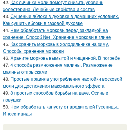
42.
Как личинки моли помогут снизить уровень
холестерина. Лечебные свойства и состав
43.
Сушеные яблоки в духовке в домашних условиях.
Как сушить яблоки в газовой духовке
44.
Чем обработать морковь перед закладкой на
хранение. Способ №4. Хранение моркови в глине
45.
Как хранить морковь в холодильнике на зиму.
Способы хранения моркови
46.
Храните морковь вымытой и чищенной. В погребе
47.
4 способа размножения малины. Размножение
малины отпрысками
48.
Простые правила употребления настойки восковой
моли для достижения максимального эффекта
49.
8 простых способов борьбы на даче. Осиные
ловушки
50.
Чем обработать капусту от вредителей Гусеницы..
Инсектициды