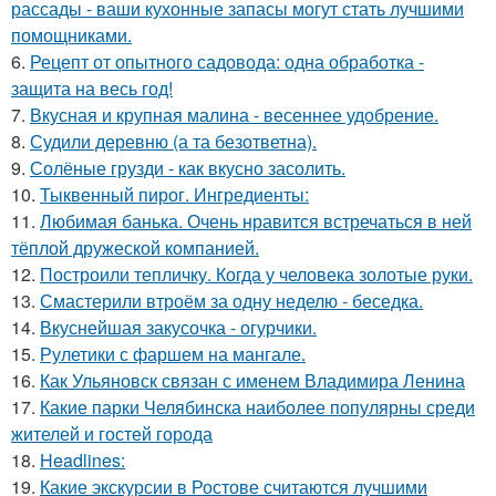
рассады - ваши кухонные запасы могут стать лучшими
помощниками.
6.
Рецепт от опытного садовода: одна обработка -
защита на весь год!
7.
Вкусная и крупная малина - весеннее удобрение.
8.
Судили деревню (а та безответна).
9.
Солёные грузди - как вкусно засолить.
10.
Тыквенный пирог. Ингредиенты:
11.
Любимая банька. Очень нравится встречаться в ней
тёплой дружеской компанией.
12.
Построили тепличку. Когда у человека золотые руки.
13.
Смастерили втроём за одну неделю - беседка.
14.
Вкуснейшая закусочка - огурчики.
15.
Рулетики с фаршем на мангале.
16.
Как Ульяновск связан с именем Владимира Ленина
17.
Какие парки Челябинска наиболее популярны среди
жителей и гостей города
18.
Headlines:
19.
Какие экскурсии в Ростове считаются лучшими