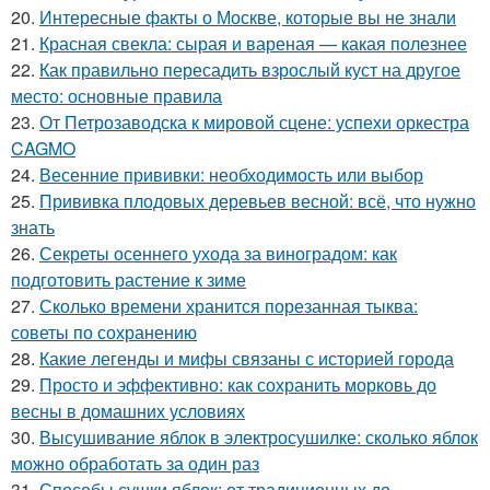
20.
Интересные факты о Москве, которые вы не знали
21.
Красная свекла: сырая и вареная — какая полезнее
22.
Как правильно пересадить взрослый куст на другое
место: основные правила
23.
От Петрозаводска к мировой сцене: успехи оркестра
CAGMO
24.
Весенние прививки: необходимость или выбор
25.
Прививка плодовых деревьев весной: всё, что нужно
знать
26.
Секреты осеннего ухода за виноградом: как
подготовить растение к зиме
27.
Сколько времени хранится порезанная тыква:
советы по сохранению
28.
Какие легенды и мифы связаны с историей города
29.
Просто и эффективно: как сохранить морковь до
весны в домашних условиях
30.
Высушивание яблок в электросушилке: сколько яблок
можно обработать за один раз
31.
Способы сушки яблок: от традиционных до