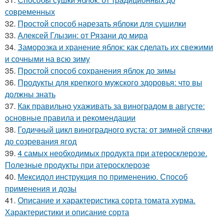
современных
32.
Простой способ нарезать яблоки для сушилки
33.
Алексей Глызин: от Рязани до мира
34.
Заморозка и хранение яблок: как сделать их свежими
и сочными на всю зиму
35.
Простой способ сохранения яблок до зимы
36.
Продукты для крепкого мужского здоровья: что вы
должны знать
37.
Как правильно ухаживать за виноградом в августе:
основные правила и рекомендации
38.
Годичный цикл виноградного куста: от зимней спячки
до созревания ягод
39.
4 самых необходимых продукта при атеросклерозе.
Полезные продукты при атеросклерозе
40.
Мексидол инструкция по применению. Способ
применения и дозы
41.
Описание и характеристика сорта томата хурма.
Характеристики и описание сорта