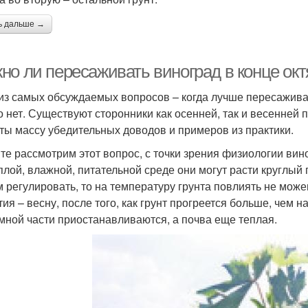
ь дальше →
но ли пересаживать виноград в конце ок
из самых обсуждаемых вопросов – когда лучше пересаживат
о нет. Существуют сторонники как осенней, так и весенней 
ты массу убедительных доводов и примеров из практики.
те рассмотрим этот вопрос, с точки зрения физиологии вино
еплой, влажной, питательной среде они могут расти круглый
 регулировать, то на температуру грунта повлиять не може
ия – весну, после того, как грунт прогреется больше, чем н
мной части приостанавливаются, а почва еще теплая.