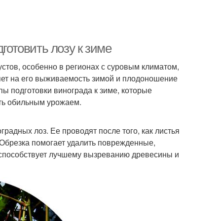
дготовить лозу к зиме
стов, особенно в регионах с суровым климатом,
яет на его выживаемость зимой и плодоношение
пы подготовки винограда к зиме, которые
ть обильным урожаем.
радных лоз. Ее проводят после того, как листья
 Обрезка помогает удалить поврежденные,
 способствует лучшему вызреванию древесины и