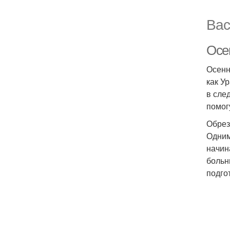
Вас
Осен
Осенн
как У
в сле
помог
Обрез
Одним
начин
больн
подгот