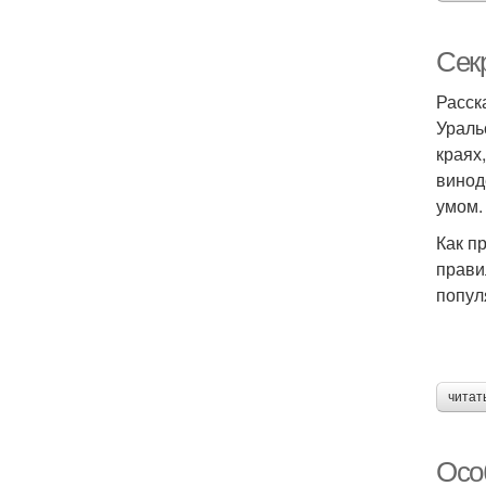
Сек
Расск
Ураль
краях
винод
умом
Как п
прави
попул
читат
Осо