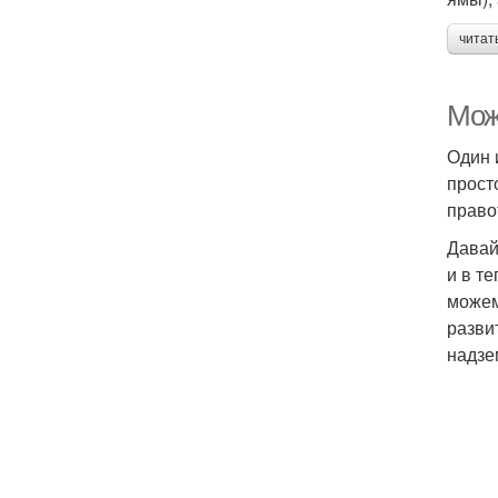
читат
Мож
Один 
прост
право
Давай
и в т
можем
развит
надзе