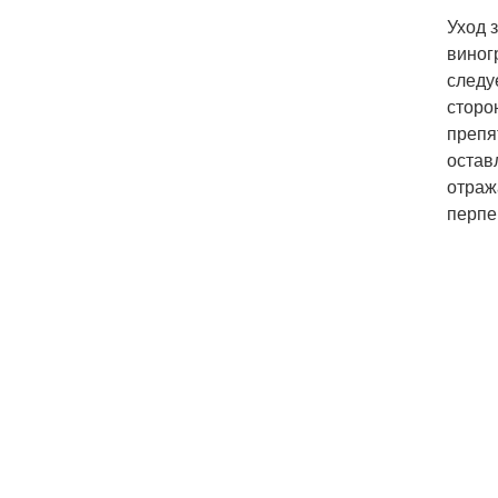
Уход 
виног
следу
сторо
препя
остав
отраж
перпе