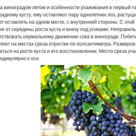
за виноградом летом и особенности ухаживания в первый 
радному кусту, ему оставляют пару однолетних лоз, растущ
ет оставлять на одном месте, с внутренней стороны. С это
не от середины роста куста и внизу под усиками. Неправи
тствовать нормальному движению сока в винограде. Побеги
ляют на местах среза отростки по полсантиметра. Размеров 
аться на росте куста и его восстановлении. Место среза уч
ндикулярно к оси.