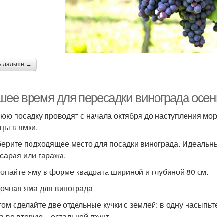
ь дальше →
шее время для пересадки винограда осен
юю посадку проводят с начала октября до наступления мор
цы в ямки.
берите подходящее место для посадки винограда. Идеальны
 сарая или гаража.
копайте яму в форме квадрата шириной и глубиной 80 см.
очная яма для винограда
том сделайте две отдельные кучки с землей: в одну насыпьт
а во вторую – остальной грунт.