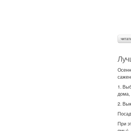
читат
Луч
Осенн
сажен
1. Вы
дома,
2. Вы
Посад
При э
ямы), 