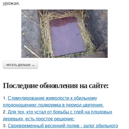
урожая.
читать дальше →
Последние обновления на сайте:
1.
Стимулирование жимолости к обильному
плодоношению: подкормка в период цветения.
2.
Для тех, кто устал от борьбы с тлей на плодовых
деревьях, есть простое решение:
3.
Своевременный весенний полив - залог обильного