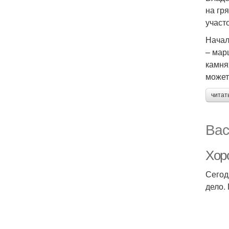
на гр
участо
Начал
– мар
камня
может
читат
Вас
Хор
Сегод
дело.