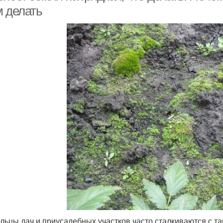
м делать
льцы дач и приусадебных участков часто сталкиваются с та