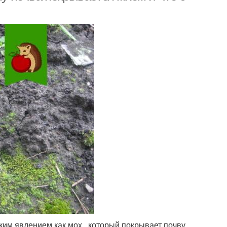
ким явлением как мох , который покрывает почву