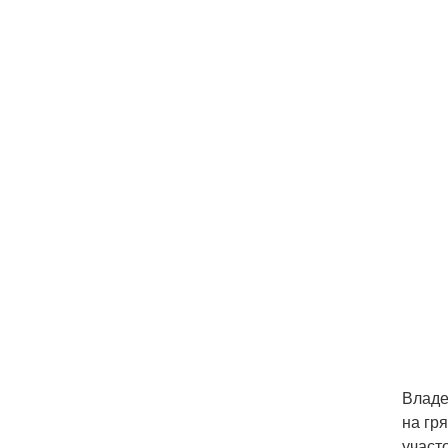
Владе
на гр
участо