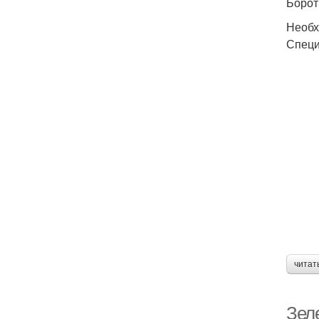
Борот
Необх
Специ
читат
Зеле