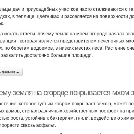
льцы дач и приусадебных участков часто сталкиваются с та
ядках, в теплице, цветниках и расселяется на поверхности д
к.
а искать ответы, почему земля на моем огороде начала зел
шанция , которая является представителем печеночных мх
х, по берегам водоемов, в низких местах леса. Растение оче
 захватить достаточно большие площади.
ь дальше →
ему земля на огороде покрывается мхом 
астение, которое густым ковром покрывает землю, может п
ых домов, стенах различных хозяйственных построек на при
стью роста, устойчив к бактериям, гнили, воздействию хими
прорасти сквозь асфальт.