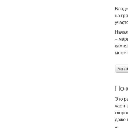
Владе
на гр
участо
Начал
– мар
камня
может
читат
Поч
Это р
частн
скоро
даже 