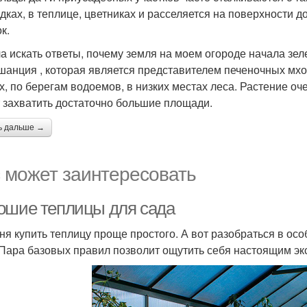
ядках, в теплице, цветниках и расселяется на поверхности д
к.
а искать ответы, почему земля на моем огороде начала зел
шанция , которая является представителем печеночных мх
х, по берегам водоемов, в низких местах леса. Растение оче
 захватить достаточно большие площади.
ь дальше →
 может заинтересовать
ошие теплицы для сада
ня купить теплицу проще простого. А вот разобраться в ос
 Пара базовых правил позволит ощутить себя настоящим эк