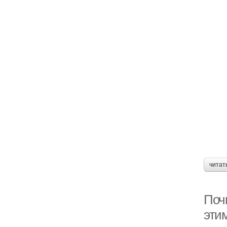
читат
Почв
эти