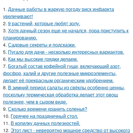
1.
Дачные работы в жаркую погоду риск инфаркта
увеличивают!
2.
9 растений, которые любят золу.
3.
Хотя дачный сезон еще не начался, пора приступить к
планированию.
4.
Садовые секреты и подсказки.
5.
Пугало для дачи - несколько интересных вариантов.
6.
Как мы высокие грядки делаем.
7.
Богатый состав кофейной гущи, включающий азот,
фосфор, калий и другие полезные микроэлементы,
делает её прекрасным органическим удобрением.
8.
В зимний период салаты из свёклы особенно ценны,
поскольку термическая обработка делает этот овощ
полезнее, чем в сыром виде.
9.
Сколько времени хранить соленья?
10.
Горячее на праздничный стол.
11.
В копилку дачных полезностей.
12.
Этот лист - невероятно мощное средство от высокого