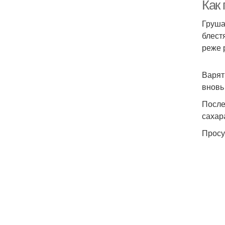
Как
Груша
блест
реже 
Варят
вновь
После
сахар
Просу