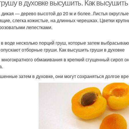
 грушу в духовке высушить. Как высушить
 дикая — дерево высотой до 20 м и более. Листья округлые
ящие, слегка кожистые, на длинных черешках. Цветки крупн
Консервированные
Компоты из груш
розоватыми лепестками.
груши
п
 в воде несколько порций груш, которые затем выбрасываю
 опускают отборные груши. Как высушить груши в духовке
Уход за грушей
Груши к зиме
А
 многократного обмакивания в крепкий сгущенный сироп о
а.
шенные затем в духовке, они могут сохраняться долгое вре
Варения из груш
Пюре из груши
По
Гр
Яблоки на зиму
Условия на зиму