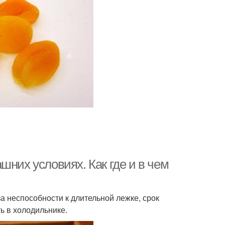
уши к хранению
Зимние груши
уши на солнце
Дикие груши
уши для сушки
шних условиях. Как где и в чем
за неспособности к длительной лежке, срок
ь в холодильнике.