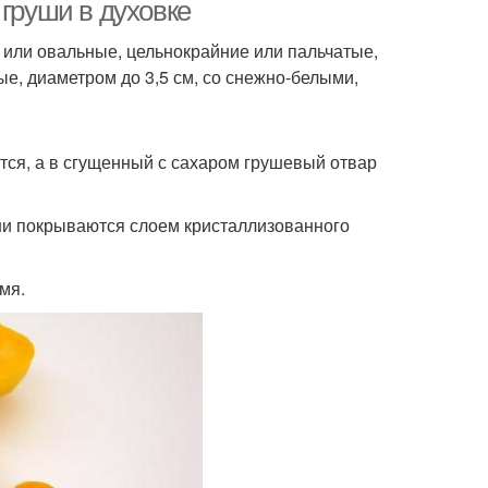
груш
 груши в духовке
 или овальные, цельнокрайние или пальчатые,
ые, диаметром до 3,5 см, со снежно-белыми,
Груши для
Витамины в грушах
риготовления
тся, а в сгущенный с сахаром грушевый отвар
брикос к зиме
Яблони к зиме
ни покрываются слоем кристаллизованного
мя.
видло из груш
Груша на зиму
уши в домашних
Сушеные груши
условиях