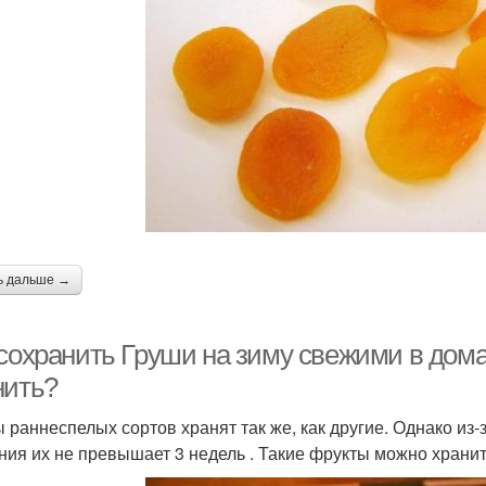
Дикая груша
Повидла из груш
Гр
Груши в духовке
Вяленые груши
Гр
Рецепт на зиму
Заготовки из груш
Гр
ь дальше →
 сохранить Груши на зиму свежими в дома
нить?
 раннеспелых сортов хранят так же, как другие. Однако из-
ния их не превышает 3 недель . Такие фрукты можно хранит