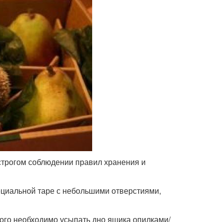
 строгом соблюдении правил хранения и
пециальной таре с небольшими отверстиями,
того необходимо усыпать дно ящика опилками/