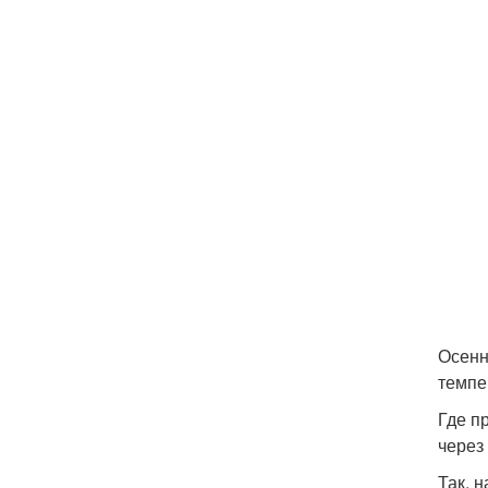
Осенн
темпе
Где п
через
Так, 