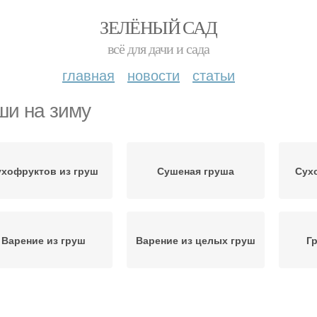
ЗЕЛЁНЫЙ САД
всё для дачи и сада
главная
новости
статьи
ши на зиму
ухофруктов из груш
Сушеная груша
Сух
Варение из груш
Варение из целых груш
Г
Пов
Компот из груш
Дольки на зиму