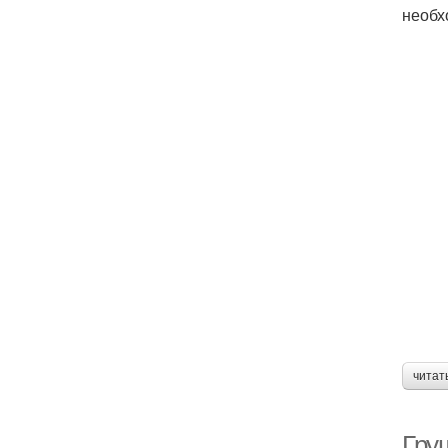
необх
читат
Гру