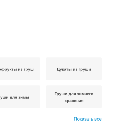
офрукты из груш
Цукаты из груши
Груши для зимнего
руши для зимы
хранения
Показать все
идло из садовых
Груши с апельсинами