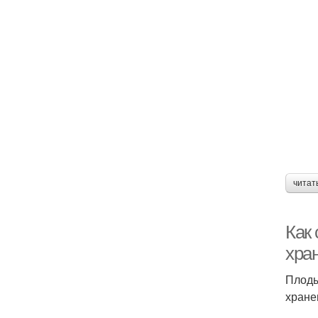
читат
Как
хра
Плоды
хране