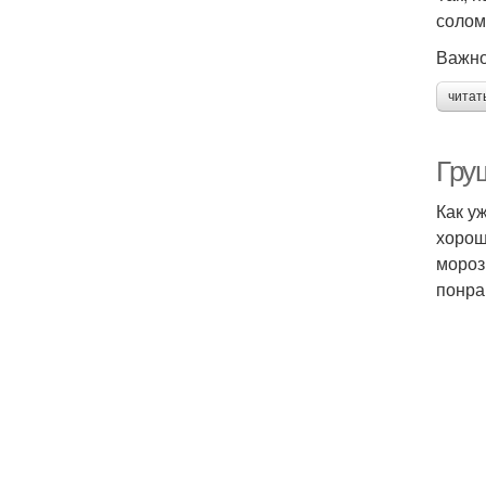
солом
Важно
читат
Гру
Как у
хорош
мороз
понра