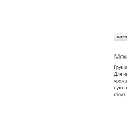
читат
Мож
Груши
Для н
урожа
нужно
стоит