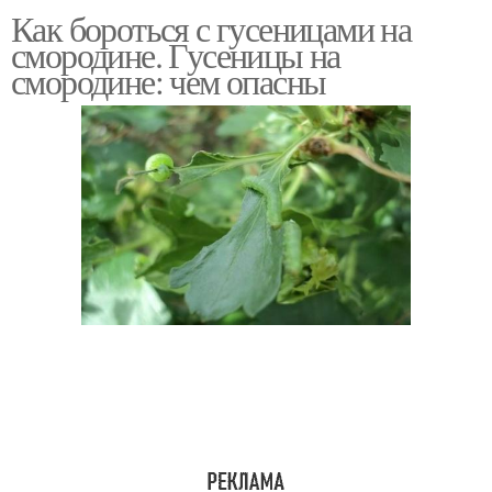
Как бороться с гусеницами на
Гусеницы на
Смородины в картинках
смородине. Гусеницы на
крыжовнике
смородине: чем опасны