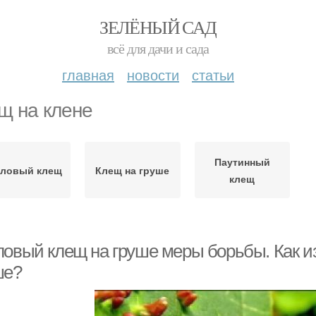
ЗЕЛЁНЫЙ САД
всё для дачи и сада
главная
новости
статьи
щ на клене
Паутинный
лловый клещ
Клещ на груше
клещ
ловый клещ на груше меры борьбы. Как из
ше?