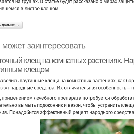
вается на грушах. В статье будет рассказано о мерах защи
ившемся в листве клещом.
ь дальше →
 может заинтересовать
точный клещ на комнатных растениях. На
тинным клещом
завелись паутинные клещи на комнатных растениях, как бо
ажут народные средства. Их отличительная особенность – п
 применением лечебного препарата потребуется обработать
ательно вымыть подоконник и вазон, чтобы устранить клещ
ния. Понадобится эффективный рецепт народного средства –