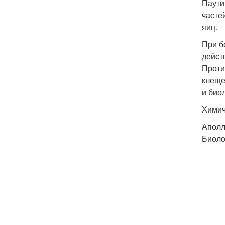
Паути
часте
яиц.
При б
дейст
Проти
клеще
и био
Химич
Аполл
Биоло