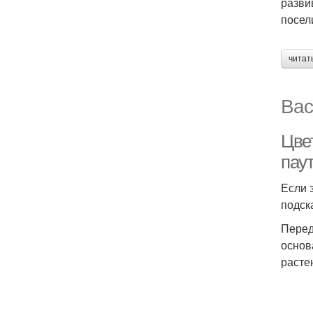
разви
посел
читат
Вас
Цве
пау
Если 
подск
Перед
основ
расте