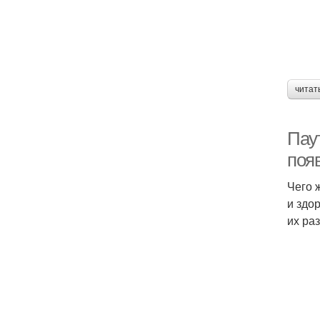
читат
Паут
поя
Чего 
и здо
их ра