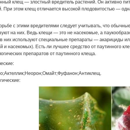
нный клещ — злостный вредитель растений. Он активно пи
й. При этом клещ отличается высокой плодовитостью — одн
орьбе с этими вредителями следует учитывать, что обычн
вуют на них. Ведь клещи — это не насекомые, а паукообраз
в них используют специальные препараты — акарициды ил
й и насекомых). Есть ли лучшее средство от паутинного к
логических препаратов от паутинного клеща.
еские:
о;Актеллик;Неорон;Омайт;Фуфанон;Антиклещ.
гические: