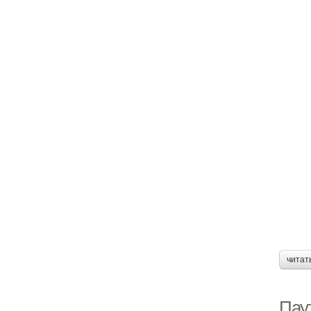
читат
Пау