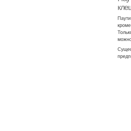
кле
Паути
кроме
Тольк
можно
Сущес
предп