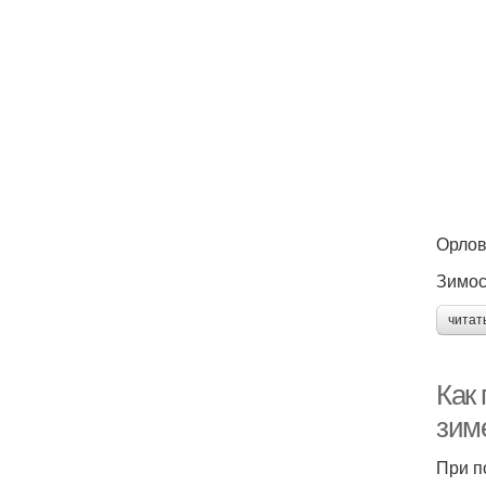
Орло
Зимос
читат
Как 
зим
При п