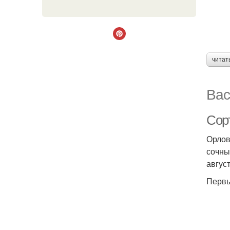
читат
Вас
Сор
Орлов
сочны
август
Первы