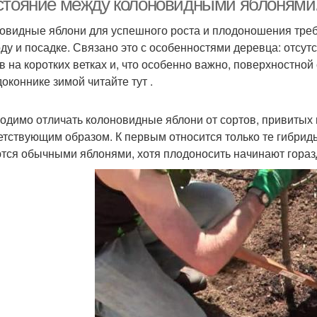
стояние между колоновидными яблонями
овидные яблони для успешного роста и плодоношения тре
оду и посадке. Связано это с особенностями деревца: отсут
в на коротких ветках и, что особенно важно, поверхностной
доконнике зимой читайте тут .
одимо отличать колоновидные яблони от сортов, привитых
етствующим образом. К первым относится только те гибриды
тся обычными яблонями, хотя плодоносить начинают гораз