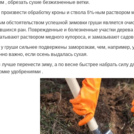
им , обрезать сухие безжизненные ветки.
 произвести обработку кроны и ствола 5%-ным раствором 
м обстоятельством успешной зимовки груши является очис
вшихся ран. Поврежденные и болезненные участки дерева
атывают раствором медного купороса, и замазывают садов
 у груши сильнее подвержены заморозкам, чем, например, у
нно важно, если осень выдалась сухая.
 лучше перенести зиму, а по весне быстрее набрать силу д
рмке удобрениями .