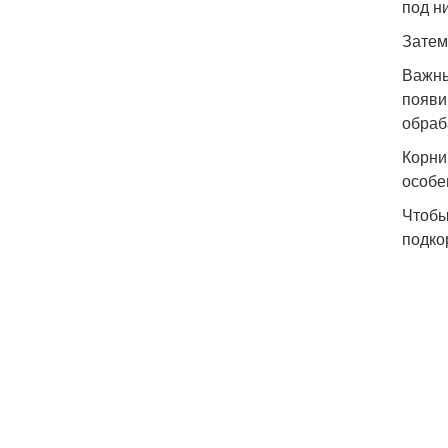
под н
Затем
Важны
появи
обраб
Корни
особе
Чтобы
подко