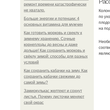
Рас
ремонт времени катастрофически
Колон
не хватало.
по ух
Больше энергии и потенции: 4
плодо
основных витамина для мужчин
на по
Как готовить морковь и свеклу к
зимнему хранению. Сочные
Необх
корнеплоды до весны и даже
соотв
дольше! Как сохранить морковь и
являю
свёклу зимой: способы для разных
условий
Как сохранить кабачки на зиму. Как
сохранить кабачки свежими до
самой зимы?
Замиокулькас желтеют и сохнут
листья. Почему листочки меняют
свой окрас