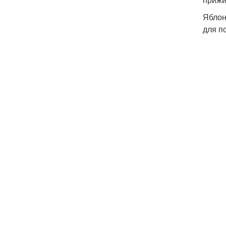
Яблон
для п