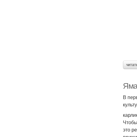
читат
Яма
В пер
культ
карлик
Чтобы
это р
прижи