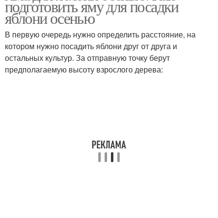
подготовить яму для посадки
яблонями
яблони осенью
В первую очередь нужно определить расстояние, на
котором нужно посадить яблони друг от друга и
Яблони в украине
Колоновидная яблоня
остальных культур. За отправную точку берут
предполагаемую высоту взрослого дерева:
Колоноводные яблони
Ям под яблоню
Яблони в
Яблони на севере
ленинградской области