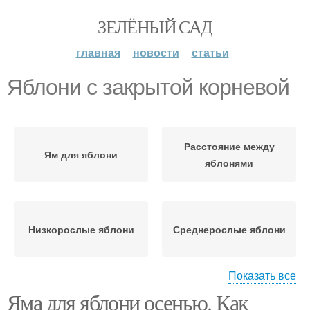
ЗЕЛЁНЫЙ САД
главная
новости
статьи
Яблони с закрытой корневой
Расстояние между
Ям для яблони
яблонями
Низкорослые яблони
Среднерослые яблони
Показать все
Яма для яблони осенью. Как
Дистанция между
Высокорослые яблони