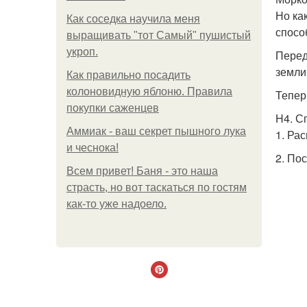
Но ка
Как соседка научила меня
спосо
выращивать "тот Самый" пушистый
укроп.
Перед
земли
Как правильно посадить
колоновидную яблоню. Правила
Тепер
покупки саженцев
H4. С
Аммиак - ваш секрет пышного лука
1. Ра
и чеснока!
2. По
Всем привет! Баня - это наша
страсть, но вот таскаться по гостям
как-то уже надоело.