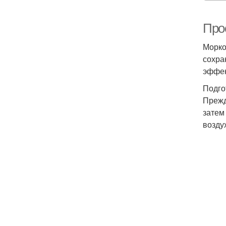
Про
Морко
сохра
эффек
Подго
Прежд
затем
возду