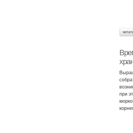
читат
Вре
хра
Выращ
собра
возни
при э
морко
корне