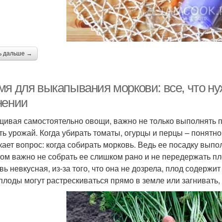
ь дальше →
мя для выкапывания моркови: все, что ну
нении
ивая самостоятельно овощи, важно не только выполнять п
ть урожай. Когда убирать томаты, огурцы и перцы – понятн
кает вопрос: когда собирать морковь. Ведь ее посадку выпо
том важно не собрать ее слишком рано и не передержать п
вь невкусная, из-за того, что она не дозрела, плод содерж
плоды могут растрескиваться прямо в земле или загнивать,