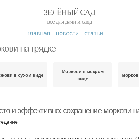
ЗЕЛЁНЫЙ САД
всё для дачи и сада
главная
новости
статьи
кови на грядке
Моркови в мокром
ркови в сухом виде
Морков
виде
сто и эффективно: сохранение моркови на
ведение
вь – один из самых популярных овощей на наших столах. Он