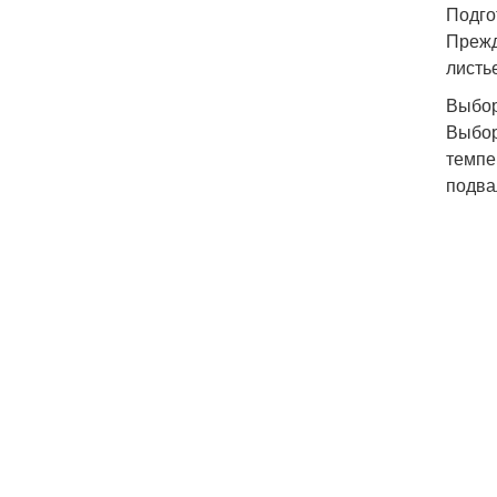
Подго
Прежд
листь
Выбор
Выбор
темпе
подва