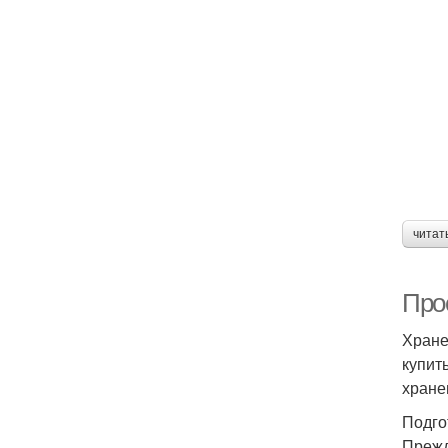
читат
Про
Хране
купит
хране
Подго
Прежд