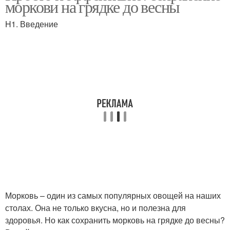
моркови на грядке до весны
холодильнике
морозильной камере
H1. Введение
Моркови в домашних
условиях
Морковь – один из самых популярных овощей на наших
столах. Она не только вкусна, но и полезна для
здоровья. Но как сохранить морковь на грядке до весны?