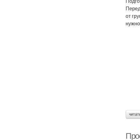
Подго
Перед
от гр
нужно
читат
Про