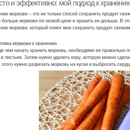
сто и эффективно: мой подход к хранени
ние моркови – это не только способ сохранить продукт свеж
ь больше моркови по низкой цене и хранить ее дольше. В эт
Моркови в погребе
Моркови в саду
нию моркови, который помог мне сохранить продукт свежим 
товка моркови к хранению
е чем начать хранить морковь, необходимо ее правильно п
 и листьев. Затем нужно удалить кору, которую можно сдел
 этого нужно разрезать морковь на куски и выбросить серд