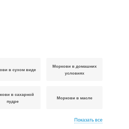
Моркови в домашних
ови в сухом виде
условиях
кови в сахарной
Моркови в масле
пудре
Показать все
овь при хранении
Моркови для хранения