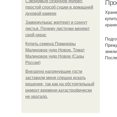
Сэкономьте сезонное яблоко:
Про
простой способ сушки в домашней
Хране
духовой камере
купит
Замиокулькас желтеют и сохнут
хране
листья. Почему листочки меняют
свой окрас
Подго
Купить семена Помидоры
Прежд
Малиновое чудо Новое. Томат
земли
Малиновое чудо Новое (Сады
После
России)
Внезапно нагрянувшие гости
заставили меня спешно искать
решение, так как на обстоятельный
ремонт времени катастрофически
не хватало.