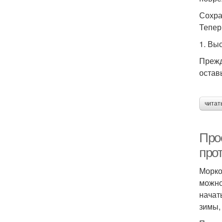
Сохра
Тепер
1. Вы
Прежд
остав
читат
Про
про
Морко
можно
начат
зимы,