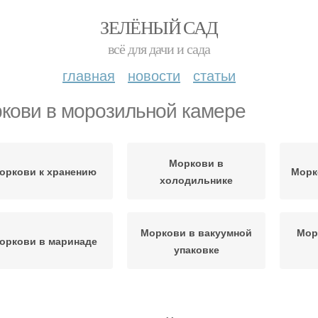
ЗЕЛЁНЫЙ САД
всё для дачи и сада
главная
новости
статьи
кови в морозильной камере
Моркови в
оркови к хранению
Морк
холодильнике
Моркови в вакуумной
Мор
оркови в маринаде
упаковке
Моркови до весны
Моркови при хранении
Морк