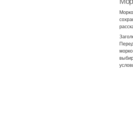
Мор
Морко
сохра
расск
Загол
Перед
морко
выбир
услов