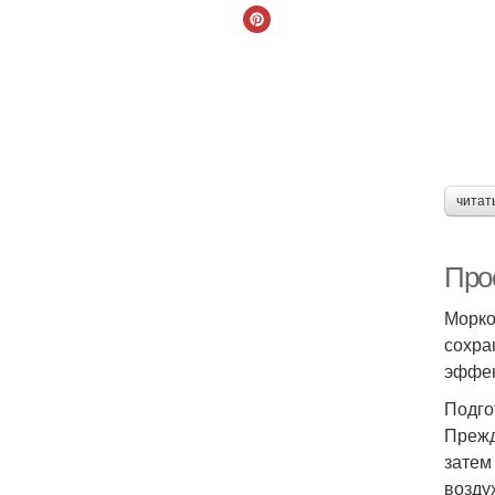
читат
Про
Морко
сохра
эффек
Подго
Прежд
затем
возду