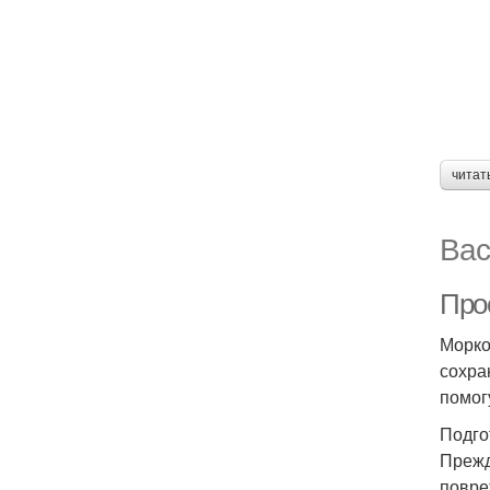
читат
Вас
Про
Морко
сохра
помог
Подго
Прежд
повре