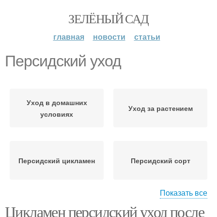
ЗЕЛЁНЫЙ САД
главная
новости
статьи
Персидский уход
Уход в домашних
Уход за растением
условиях
Персидский цикламен
Персидский сорт
Показать все
Цикламен персидский уход после
Уход за персидским
Уход за цикламеном