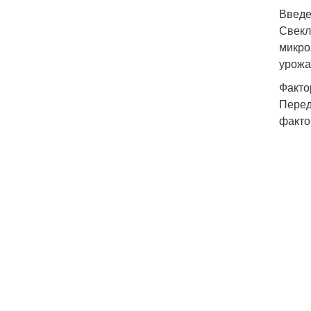
Введ
Свекл
микро
урожа
Факто
Перед
факто