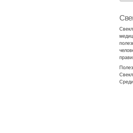
Свек
Свекл
медиц
полез
челов
прави
Полез
Свекл
Среди