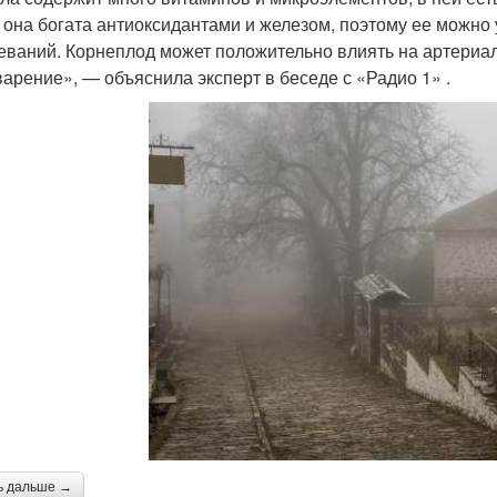
 она богата антиоксидантами и железом, поэтому ее можно
еваний. Корнеплод может положительно влиять на артериал
арение», — объяснила эксперт в беседе с «Радио 1» .
ь дальше →