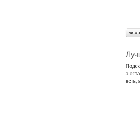
читат
Лучш
Подск
а ост
есть,