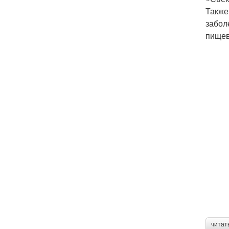
Также
забол
пищев
читат