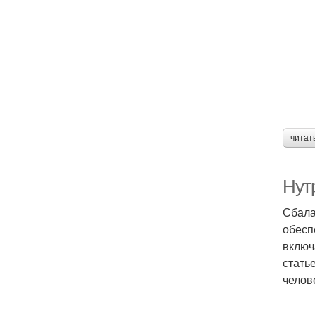
читат
Нут
Сбала
обесп
включ
стать
челов