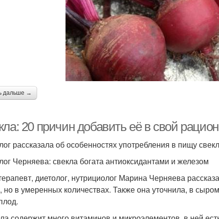
ь дальше →
ла: 20 причин добавить её в свой рацион
лог рассказала об особенностях употребления в пищу свек
лог Черняева: свекла богата антиоксидантами и железом
терапевт, диетолог, нутрициолог Марина Черняева рассказал
, но в умеренных количествах. Также она уточнила, в сыро
плод.
ла содержит много витаминов и микроэлементов, в ней есть