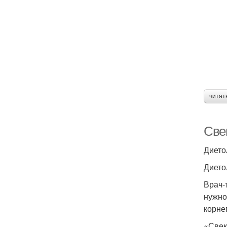
читат
Свек
Дието
Дието
Врач-
нужно
корне
«Свек