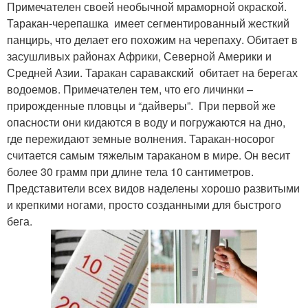
Примечателен своей необычной мраморной окраской.
Таракан-черепашка имеет сегментированный жесткий
панцирь, что делает его похожим на черепаху. Обитает в
засушливых районах Африки, Северной Америки и
Средней Азии. Таракан саравакский обитает на берегах
водоемов. Примечателен тем, что его личинки –
прирожденные пловцы и “дайверы”. При первой же
опасности они кидаются в воду и погружаются на дно,
где пережидают земные волнения. Таракан-носорог
считается самым тяжелым тараканом в мире. Он весит
более 30 грамм при длине тела 10 сантиметров.
Представители всех видов наделены хорошо развитыми
и крепкими ногами, просто созданными для быстрого
бега.