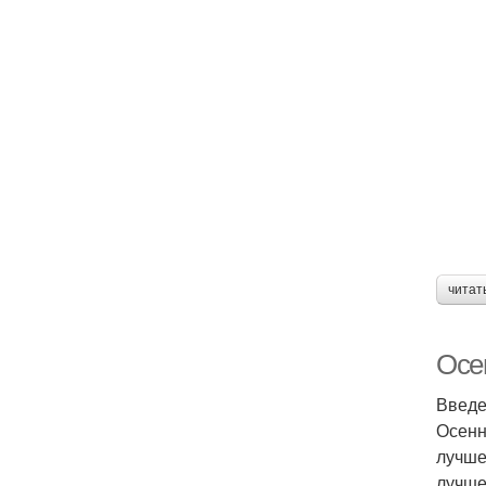
читат
Осен
Введ
Осенн
лучше
лучше