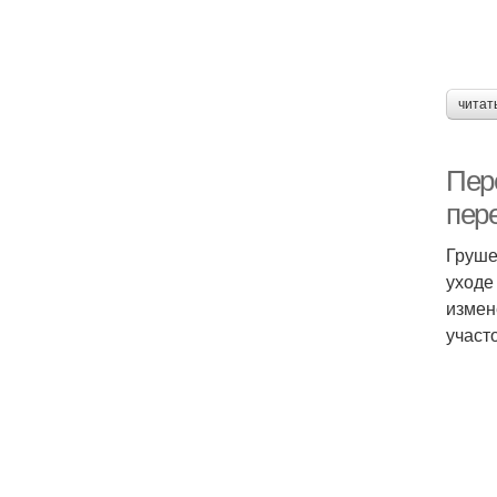
читат
Пер
пер
Груше
уходе
измен
участо