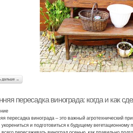
ь дальше →
няя пересадка винограда: когда и как сд
ение
яя пересадка винограда – это важный агротехнический пр
 укорениться и подготовиться к будущему вегетационному п
 всего пересаживать виноград осенью, как правильно подго