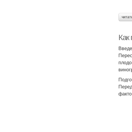
читат
Как
Введ
Перес
плодо
виног
Подго
Перед
факто