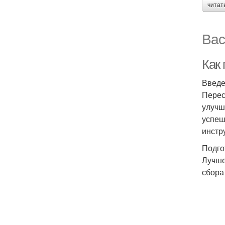
читат
Вас
Как 
Введ
Перес
улучш
успеш
инстр
Подго
Лучше
сбора