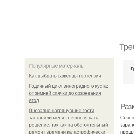
Тре
Популярные материалы
Г
Как выбрать саженцы гортензии
Годичный цикл виноградного куста:
от зимней спячки до созревания
ягод
Раз
Внезапно нагрянувшие гости
Спосо
заставили меня спешно искать
заран
решение, так как на обстоятельный
прошл
ремонт времени катастрофически