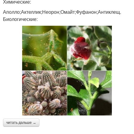
Химические:
Аполло;Актеллик;Неорон;Омайт;Фуфанон;Антиклещ.
Биологические:
читать дальше →