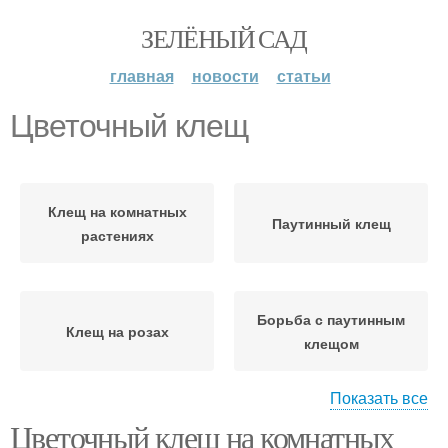
ЗЕЛЁНЫЙ САД
главная
новости
статьи
Цветочный клещ
Клещ на комнатных
Паутинный клещ
растениях
Борьба с паутинным
Клещ на розах
клещом
Показать все
Цветочный клещ на комнатных
Клещ на розе
Клещ на огурцах